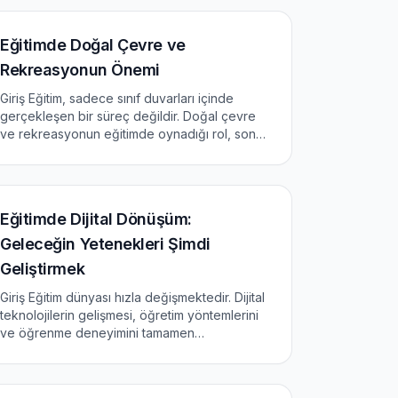
makalede, eğitimde teknoloji...
Eğitimde Doğal Çevre ve
Rekreasyonun Önemi
Giriş Eğitim, sadece sınıf duvarları içinde
gerçekleşen bir süreç değildir. Doğal çevre
ve rekreasyonun eğitimde oynadığı rol, son
yıllarda daha fazla dikkat çekmektedir. Bu
makale, doğal çevrenin eğitimdeki önemi ve
rekreasyon aktiviteleri...
Eğitimde Dijital Dönüşüm:
Geleceğin Yetenekleri Şimdi
Geliştirmek
Giriş Eğitim dünyası hızla değişmektedir. Dijital
teknolojilerin gelişmesi, öğretim yöntemlerini
ve öğrenme deneyimini tamamen
değiştirmektedir. Bu dönüşüm, eğitim
kurumları, öğretmenler ve öğrenciler için yeni
fırsatlar ve meydan okumalar...