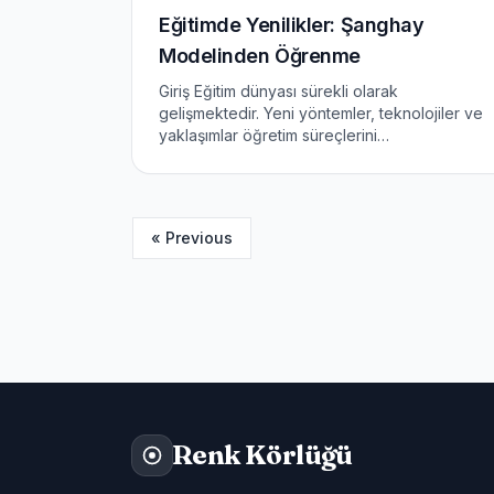
Eğitimde Yenilikler: Şanghay
Modelinden Öğrenme
Giriş Eğitim dünyası sürekli olarak
gelişmektedir. Yeni yöntemler, teknolojiler ve
yaklaşımlar öğretim süreçlerini
dönüştürmektedir. Bu bağlamda, Şanghay
eğitim modeli dünyada dikkat çekmektedir.
Şanghay, PISA sınavlarında üstün başarılar g...
« Previous
Renk Körlüğü