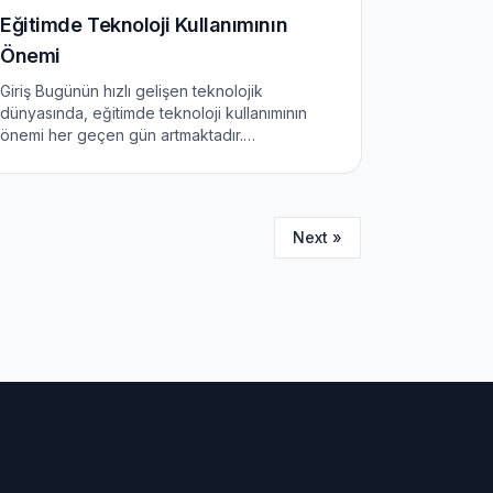
Eğitimde Teknoloji Kullanımının
Önemi
Giriş Bugünün hızlı gelişen teknolojik
dünyasında, eğitimde teknoloji kullanımının
önemi her geçen gün artmaktadır.
Öğrencilerin daha etkili bir şekilde
öğrenmeleri ve öğretmenlerin daha etkili bir
şekilde öğretmeleri için teknolojinin kull...
Next »