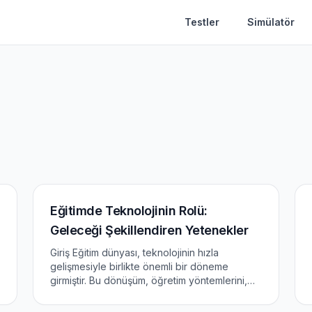
Testler
Simülatör
Eğitimde Teknolojinin Rolü:
Geleceği Şekillendiren Yetenekler
Giriş Eğitim dünyası, teknolojinin hızla
gelişmesiyle birlikte önemli bir döneme
girmiştir. Bu dönüşüm, öğretim yöntemlerini,
öğrenme deneyimini ve eğitim kurumlarının
işleyişini derin şekilde etkilemektedir. Bu