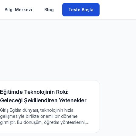
Bilgi Merkezi
Blog
Teste Başla
Eğitimde Teknolojinin Rolü:
Geleceği Şekillendiren Yetenekler
Giriş Eğitim dünyası, teknolojinin hızla
gelişmesiyle birlikte önemli bir döneme
girmiştir. Bu dönüşüm, öğretim yöntemlerini,
öğrenme deneyimini ve eğitim kurumlarının
işleyişini derin şekilde etkilemektedir. Bu