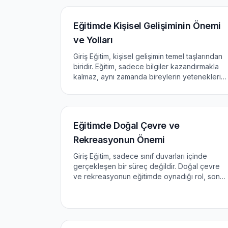
uygulamaların...
Eğitimde Kişisel Gelişiminin Önemi
ve Yolları
Giriş Eğitim, kişisel gelişimin temel taşlarından
biridir. Eğitim, sadece bilgiler kazandırmakla
kalmaz, aynı zamanda bireylerin yeteneklerini
geliştirmelerine, kendilerini daha iyi
anlamalarına ve hayatlarını daha iyi
yönetmelerine olanak...
Eğitimde Doğal Çevre ve
Rekreasyonun Önemi
Giriş Eğitim, sadece sınıf duvarları içinde
gerçekleşen bir süreç değildir. Doğal çevre
ve rekreasyonun eğitimde oynadığı rol, son
yıllarda daha fazla dikkat çekmektedir. Bu
makale, doğal çevrenin eğitimdeki önemi ve
rekreasyon aktiviteleri...