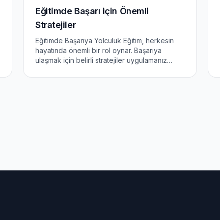
Eğitimde Başarı için Önemli
Stratejiler
Eğitimde Başarıya Yolculuk Eğitim, herkesin
hayatında önemli bir rol oynar. Başarıya
ulaşmak için belirli stratejiler uygulamanız
gerekebilir. Bu makale, eğitimde başarıya
ulaşmanız için bazı önemli stratejileri
tartışacak. Hedef Belirleme...