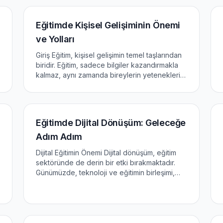
makalede, eğitimde teknoloji...
Eğitimde Kişisel Gelişiminin Önemi
ve Yolları
Giriş Eğitim, kişisel gelişimin temel taşlarından
biridir. Eğitim, sadece bilgiler kazandırmakla
kalmaz, aynı zamanda bireylerin yeteneklerini
geliştirmelerine, kendilerini daha iyi
anlamalarına ve hayatlarını daha iyi
yönetmelerine olanak...
Eğitimde Dijital Dönüşüm: Geleceğe
Adım Adım
Dijital Eğitimin Önemi Dijital dönüşüm, eğitim
sektöründe de derin bir etki bırakmaktadır.
Günümüzde, teknoloji ve eğitimin birleşimi,
öğrenme sürecini daha etkili ve etkileyici hale
getirmektedir. Dijital araçlar ve platformlar,
öğrenciler...