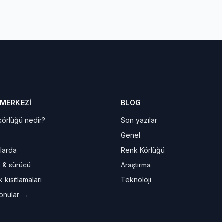
 MERKEZI
BLOG
örlüğü nedir?
Son yazılar
Genel
larda
Renk Körlüğü
t & sürücü
Araştırma
 kısıtlamaları
Teknoloji
onular →