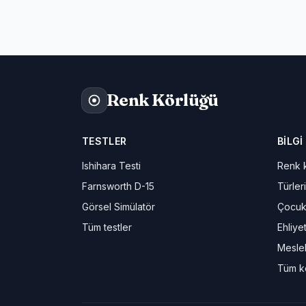
Renk Körlüğü
TESTLER
BILGI
Ishihara Testi
Renk k
Farnsworth D-15
Türleri
Görsel Simülatör
Çocuk
Tüm testler
Ehliye
Meslek
Tüm k