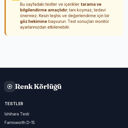
Bu sayfadaki testler ve içerikler
tarama ve
bilgilendirme amaçlıdır
; tanı koymaz, tedavi
önermez. Kesin teşhis ve değerlendirme için bir
göz hekimine
başvurun. Test sonuçları monitör
ayarlarınızdan etkilenebilir.
Renk Körlüğü
TESTLER
Ishihara Testi
Farnsworth D-15