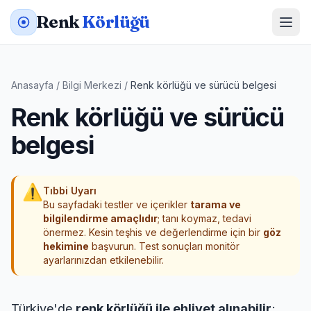
Renk
Körlüğü
Anasayfa
/
Bilgi Merkezi
/
Renk körlüğü ve sürücü belgesi
Renk körlüğü ve sürücü
belgesi
⚠
Tıbbi Uyarı
Bu sayfadaki testler ve içerikler
tarama ve
bilgilendirme amaçlıdır
; tanı koymaz, tedavi
önermez. Kesin teşhis ve değerlendirme için bir
göz
hekimine
başvurun. Test sonuçları monitör
ayarlarınızdan etkilenebilir.
Türkiye'de
renk körlüğü ile ehliyet alınabilir
;