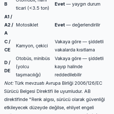
B
Evet
— yaygın durum
ticari (<3.5 ton)
A1 /
A2 /
Motosiklet
Evet
— değerlendirilir
A
C /
Vakaya göre — şiddetli
Kamyon, çekici
CE
vakalarda kısıtlama
Otobüs, minibüs
Vakaya göre — şiddetli
D /
(yolcu
kayıp halinde
DE
taşımacılığı)
reddedilebilir
Not:
Türk mevzuatı Avrupa Birliği 2006/126/EC
Sürücü Belgesi Direktifi ile uyumludur. AB
direktifinde "Renk algısı, sürücü olarak güvenliği
etkileyecek düzeyde değilse, ehliyet engeli