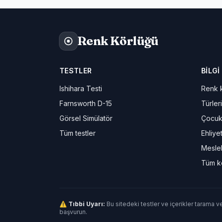
Renk Körlüğü
TESTLER
BILGI
Ishihara Testi
Renk k
Farnsworth D-15
Türleri
Görsel Simülatör
Çocuk
Tüm testler
Ehliye
Meslek
Tüm k
⚠ Tıbbi Uyarı:
Bu sitedeki testler ve içerikler tarama v
başvurun.