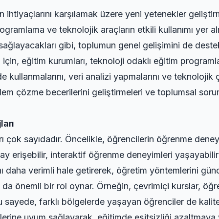
n ihtiyaçlarını karşılamak üzere yeni yetenekler gelişti
 programlama ve teknolojik araçların etkili kullanımı yer 
ağlayacakları gibi, toplumun genel gelişimini de deste
i için, eğitim kurumları, teknoloji odaklı eğitim programl
kilde kullanmalarını, veri analizi yapmalarını ve teknoloji
lem çözme becerilerini geliştirmeleri ve toplumsal sorum
ları
rı çok sayıdadır. Öncelikle, öğrencilerin öğrenme deneyim
lay erişebilir, interaktif öğrenme deneyimleri yaşayabilir 
ını daha verimli hale getirerek, öğretim yöntemlerini gün
a da önemli bir rol oynar. Örneğin, çevrimiçi kurslar, 
Bu sayede, farklı bölgelerde yaşayan öğrenciler de kalite
illerine uyum sağlayarak, eğitimde eşitsizliği azaltmaya 