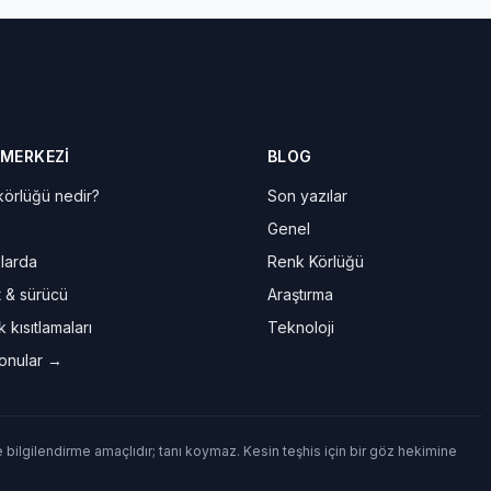
 MERKEZI
BLOG
örlüğü nedir?
Son yazılar
Genel
larda
Renk Körlüğü
t & sürücü
Araştırma
 kısıtlamaları
Teknoloji
onular →
e bilgilendirme amaçlıdır; tanı koymaz. Kesin teşhis için bir göz hekimine