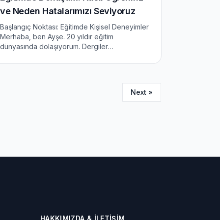
ve Neden Hatalarımızı Seviyoruz
Başlangıç Noktası: Eğitimde Kişisel Deneyimler
Merhaba, ben Ayşe. 20 yıldır eğitim
dünyasında dolaşıyorum. Dergiler
düzenliyorum, makaleler yazıyorum, ve tabii
ki, alot hata yapıyorum. (Komite, bunu
okuduysa, üzgünüm, ama gerçek.) Bugün,
eğ...
Next »
HAKKIMIZDA & İLETIŞIM