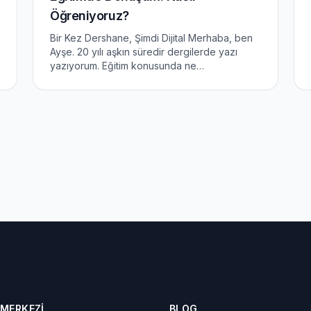
Öğreniyoruz?
Bir Kez Dershane, Şimdi Dijital Merhaba, ben
Ayşe. 20 yılı aşkın süredir dergilerde yazı
yazıyorum. Eğitim konusunda ne
düşündüğümü paylaşmak istiyorum. Çok şey
değişti, öyle mi? İlk kez 1995&#8217;te,
İstanbul&#8217;da bir dershanede öğret...
 MERKEZI
BLOG