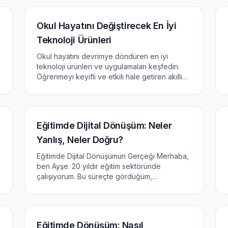
Okul Hayatını Değiştirecek En İyi
Teknoloji Ürünleri
Okul hayatını devrimye döndüren en iyi
teknoloji ürünleri ve uygulamaları keşfedin.
Öğrenmeyi keyifli ve etkili hale getiren akıllı
çözümler!
Eğitimde Dijital Dönüşüm: Neler
Yanlış, Neler Doğru?
Eğitimde Dijital Dönüşümün Gerçeği Merhaba,
ben Ayşe. 20 yıldır eğitim sektöründe
çalışıyorum. Bu süreçte gördüğüm,
duyduğum, yaşadığım çok şey var. Bugün
sizlerle eğitimde dijital dönüşüm konusunda
düşüncelerimizi paylaşmak istiyorum. İlk...
Eğitimde Dönüşüm: Nasıl