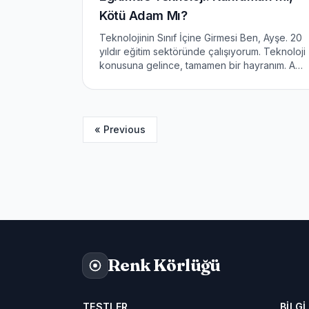
Kötü Adam Mı?
Teknolojinin Sınıf İçine Girmesi Ben, Ayşe. 20
yıldır eğitim sektöründe çalışıyorum. Teknoloji
konusuna gelince, tamamen bir hayranım. Ama
bir şey söyleyeyim: teknoloji sınıf içine
girdiğinde, her şey değişti. 2015&#8217;te
İstanbul&#8217;d...
« Previous
Renk Körlüğü
TESTLER
BILGI