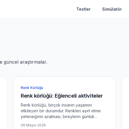
Testler
Simülatör
ve güncel araştırmalar.
Renk Körlüğü
Renk körlüğü: Eğlenceli aktiviteler
Renk körlüğü, birçok insanın yaşamını
etkileyen bir durumdur. Renkleri ayırt etme
yeteneğinin azalması, bireylerin günlük
yaşamında çeşitli zorluklara yol açabilir. Bu
06 Mayıs 2026
makalede, renk körlüğü ile başa çıkmak için