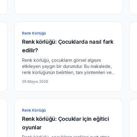
eğlenceli aktiviteleri ve y...
Renk Körlüğü
Renk körlüğü: Çocuklarda nasıl fark
edilir?
Renk körlüğü, çocukların görsel algısını
etkileyen yaygın bir durumdur. Bu makalede,
renk körlüğünün belirtileri, tanı yöntemleri ve
ebeveynlerin dikkat etmesi gereken noktaları
05 Mayıs 2026
ele alacağız. Renk Körlüğü Nedir? Renk
körlüğü, bireylerin be...
Renk Körlüğü
Renk körlüğü: Çocuklar için eğitici
oyunlar