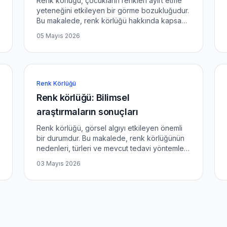
Renk körlüğü, çocukların renkleri ayırt etme
yeteneğini etkileyen bir görme bozukluğudur.
Bu makalede, renk körlüğü hakkında kapsamlı
bilgiler sunulacak ve çocukların renk algısını
05 Mayıs 2026
geliştirmeye yardımcı olabilecek eğitici oyun
önerileri pa...
Renk Körlüğü
Renk körlüğü: Bilimsel
araştırmaların sonuçları
Renk körlüğü, görsel algıyı etkileyen önemli
bir durumdur. Bu makalede, renk körlüğünün
nedenleri, türleri ve mevcut tedavi yöntemleri
üzerine bilimsel araştırmalardan elde edilen
03 Mayıs 2026
veriler detaylı bir şekilde ele alınacaktır. Renk
Körlüğü N...