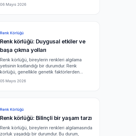
aktiviteler ve oyunlar, sadece eğlence değil,
06 Mayıs 2026
aynı zamanda sosyal etkileşim ve öğrenme
fırsatları sunmaktadır....
Renk Körlüğü
Renk körlüğü: Duygusal etkiler ve
başa çıkma yolları
Renk körlüğü, bireylerin renkleri algılama
yetisinin kısıtlandığı bir durumdur. Renk
körlüğü, genellikle genetik faktörlerden
kaynaklanmakla birlikte, bireylerin sosyal
05 Mayıs 2026
yaşamları ve psikolojik durumları üzerinde
önemli etkiler yaratabilir....
Renk Körlüğü
Renk körlüğü: Bilinçli bir yaşam tarzı
Renk körlüğü, bireylerin renkleri algılamasında
zorluk yaşadığı bir durumdur. Bu durum,