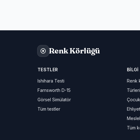
Renk Körlüğü
TESTLER
BILGI
Ishihara Testi
Renk k
Farnsworth D-15
Türleri
Görsel Simülatör
Çocuk
Tüm testler
Ehliye
Meslek
Tüm k