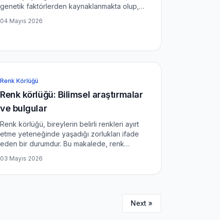
genetik faktörlerden kaynaklanmakta olup,
günlük yaşamda çeşitli zorluklar yaratabilir. Bu
04 Mayıs 2026
makalede, renk körlüğü hakkında bilinçli bir
yaşam tarzı olu...
Renk Körlüğü
Renk körlüğü: Bilimsel araştırmalar
ve bulgular
Renk körlüğü, bireylerin belirli renkleri ayırt
etme yeteneğinde yaşadığı zorlukları ifade
eden bir durumdur. Bu makalede, renk
körlüğünün nedenleri, türleri ve tedavi
03 Mayıs 2026
seçenekleri detaylı bir şekilde ele alınacaktır.
Renk Körlüğü Nedir? Re...
Next »