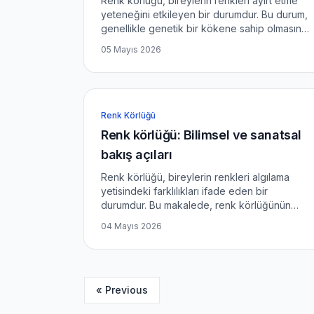
Renk körlüğü, bireylerin renkleri ayırt etme
yeteneğini etkileyen bir durumdur. Bu durum,
genellikle genetik bir kökene sahip olmasına
rağmen, çevresel faktörlerden de
05 Mayıs 2026
etkilenebilir. Bu makalede, çocuklara yönelik
renk eğitimi hakkında bil...
Renk Körlüğü
Renk körlüğü: Bilimsel ve sanatsal
bakış açıları
Renk körlüğü, bireylerin renkleri algılama
yetisindeki farklılıkları ifade eden bir
durumdur. Bu makalede, renk körlüğünün
bilimsel ve sanatsal yönlerini derinlemesine
04 Mayıs 2026
inceleyeceğiz. Renk körlüğü, dünya
genelinde birçok bireyi etkileyen yay...
« Previous