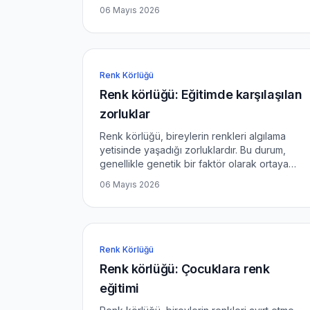
bilgiler sunulacak ve bu durumu anlamaya
06 Mayıs 2026
yardımcı olacak eğlenceli renk oyunları
tanıtılacaktır. Renk Körlüğü Nedir?...
Renk Körlüğü
Renk körlüğü: Eğitimde karşılaşılan
zorluklar
Renk körlüğü, bireylerin renkleri algılama
yetisinde yaşadığı zorluklardır. Bu durum,
genellikle genetik bir faktör olarak ortaya
çıkar ve bireylerin belirli renkleri ayırt etme
06 Mayıs 2026
yeteneğini etkiler. Eğitim alanında ise renk
körlüğü, öğrenci...
Renk Körlüğü
Renk körlüğü: Çocuklara renk
eğitimi