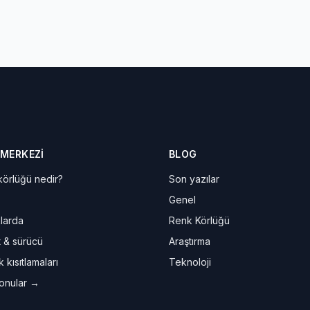
 MERKEZI
BLOG
örlüğü nedir?
Son yazılar
Genel
larda
Renk Körlüğü
t & sürücü
Araştırma
 kısıtlamaları
Teknoloji
onular →