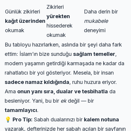
Zikirleri
Günlük zikirleri
Daha derin bir
yürekten
kağıt üzerinden
mukabele
hissederek
okumak
deneyimi
okumak
Bu tabloyu hazırlarken, aslında bir şeyi daha fark
ettim: İslam’ın bize sunduğu
sağlam temeller
,
modern yaşamın getirdiği karmaşada ne kadar da
rahatlatıcı bir yol gösteriyor. Mesela, bir insan
sadece namaz kıldığında
, ruhu huzura eriyor.
Ama
onun yanı sıra, dualar ve tesbihatla
da
besleniyor. Yani, bu bir
ek
değil — bir
tamamlayıcı
.
💡
Pro Tip:
Sabah dualarınızı bir
kalem notuna
yazarak, defterinizde her sabah açılan bir sayfanın