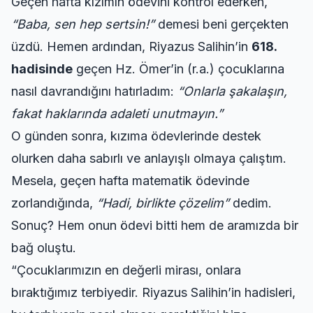
Geçen hafta kızımın ödevini kontrol ederken,
“Baba, sen hep sertsin!”
demesi beni gerçekten
üzdü. Hemen ardından, Riyazus Salihin’in
618.
hadisinde
geçen Hz. Ömer’in (r.a.) çocuklarına
nasıl davrandığını hatırladım:
“Onlarla şakalaşın,
fakat haklarında adaleti unutmayın.”
O günden sonra, kızıma ödevlerinde destek
olurken daha sabırlı ve anlayışlı olmaya çalıştım.
Mesela, geçen hafta matematik ödevinde
zorlandığında,
“Hadi, birlikte çözelim”
dedim.
Sonuç? Hem onun ödevi bitti hem de aramızda bir
bağ oluştu.
“Çocuklarımızın en değerli mirası, onlara
bıraktığımız terbiyedir. Riyazus Salihin’in hadisleri,