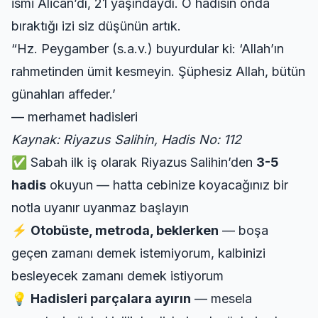
ismi Alican’dı, 21 yaşındaydı. O hadisin onda
bıraktığı izi siz düşünün artık.
“Hz. Peygamber (s.a.v.) buyurdular ki: ‘Allah’ın
rahmetinden ümit kesmeyin. Şüphesiz Allah, bütün
günahları affeder.’
—
merhamet hadisleri
Kaynak: Riyazus Salihin, Hadis No: 112
✅ Sabah ilk iş olarak Riyazus Salihin’den
3-5
hadis
okuyun — hatta cebinize koyacağınız bir
notla uyanır uyanmaz başlayın
⚡
Otobüste, metroda, beklerken
— boşa
geçen zamanı demek istemiyorum, kalbinizi
besleyecek zamanı demek istiyorum
💡
Hadisleri parçalara ayırın
— mesela