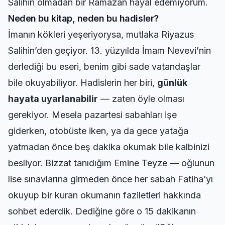
Salihin olmadan bir Ramazan hayal edemiyorum.
Neden bu kitap, neden bu hadisler?
İmanın kökleri yeşeriyorysa, mutlaka Riyazus
Salihin’den geçiyor. 13. yüzyılda İmam Nevevi’nin
derlediği bu eseri, benim gibi sade vatandaşlar
bile okuyabiliyor. Hadislerin her biri,
günlük
hayata uyarlanabilir
— zaten öyle olması
gerekiyor. Mesela pazartesi sabahları işe
giderken, otobüste iken, ya da gece yatağa
yatmadan önce beş dakika okumak bile kalbinizi
besliyor. Bizzat tanıdığım Emine Teyze — oğlunun
lise sınavlarına girmeden önce her sabah Fatiha’yı
okuyup bir
kuran okumanın faziletleri
hakkında
sohbet ederdik. Dediğine göre o 15 dakikanın