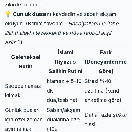
zikirde bulunun.
💡
Günlük duasını
kaydedin ve sabah akşam
okuyun. (Benim favorim:
“Hasbiyallahu la ilahe
illahü aleyhi tevekkeltü ve hüve rabbül arşil
azim”
.)
İslami
Fark
Geleneksel
Riyazus
(Deneyimlerime
Rutin
Salihin Rutini
Göre)
Namaz + 5-10
Stresi %40
Sadece namaz
dk
azaltma (kendi
kılmak
dua/tesbihat
anketime göre)
Günlük dualar
Sabah/akşam
Daha fazla
şükür
için özel zaman
dualarına özel
hissi
ayırmamak
ritüel