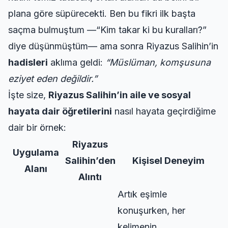
plana göre süpürecekti. Ben bu fikri ilk başta
saçma bulmuştum —“Kim takar ki bu kuralları?”
diye düşünmüştüm— ama sonra Riyazus Salihin’in
hadisleri
aklıma geldi:
“Müslüman, komşusuna
eziyet eden değildir.”
İşte size,
Riyazus Salihin’in aile ve sosyal
hayata dair öğretilerini
nasıl hayata geçirdiğime
dair bir örnek:
Riyazus
Uygulama
Salihin’den
Kişisel Deneyim
Alanı
Alıntı
Artık eşimle
konuşurken, her
kelimenin