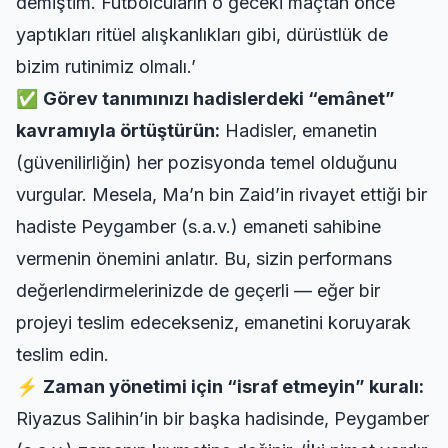
demiştim. Futbolcuların o geceki maçtan önce
yaptıkları
ritüel alışkanlıkları
gibi, dürüstlük de
bizim rutinimiz olmalı.’
✅
Görev tanımınızı hadislerdeki “emânet”
kavramıyla örtüştürün:
Hadisler, emanetin
(güvenilirliğin) her pozisyonda temel olduğunu
vurgular. Mesela, Ma’n bin Zaid’in rivayet ettiği bir
hadiste Peygamber (s.a.v.) emaneti sahibine
vermenin önemini anlatır. Bu, sizin performans
değerlendirmelerinizde de geçerli — eğer bir
projeyi teslim edecekseniz, emanetini koruyarak
teslim edin.
⚡
Zaman yönetimi için “israf etmeyin” kuralı:
Riyazus Salihin’in bir başka hadisinde, Peygamber