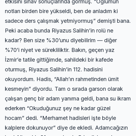
etkisini sınav sonuçlarında görmüş. “Oğlumun
notları birden bire yükseldi, ben de anladım ki
sadece ders çalışmak yetmiyormuş” demişti bana.
Peki acaba bunda Riyazus Salihin’in rolü ne
kadar? Ben size %30’unu diyebilirim — diğer
%70’i niyet ve sürekliliktir. Bakın, geçen yaz
İzmir’e tatile gittiğimde, sahildeki bir kafede
oturmuş, Riyazus Salihin’in 112. hadisini
okuyordum. Hadis, “Allah’ın rahmetinden ümit
kesmeyin” diyordu. Tam o sırada garson olarak
çalışan genç bir adam yanıma geldi, bana su ikram
ederken “Okuduğunuz şey ne kadar güzel
hocam” dedi. “Merhamet hadisleri işte böyle
kalplere dokunuyor” diye de ekledi. Adamcağızın