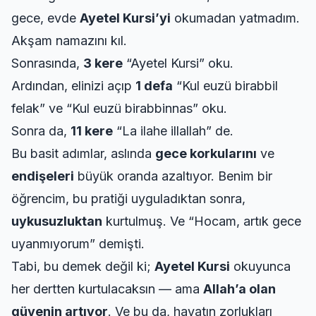
gece, evde
Ayetel Kursi’yi
okumadan yatmadım.
Akşam namazını kıl.
Sonrasında,
3 kere
“Ayetel Kursi” oku.
Ardından, elinizi açıp
1 defa
“Kul euzü birabbil
felak” ve “Kul euzü birabbinnas” oku.
Sonra da,
11 kere
“La ilahe illallah” de.
Bu basit adımlar, aslında
gece korkularını
ve
endişeleri
büyük oranda azaltıyor. Benim bir
öğrencim, bu pratiği uyguladıktan sonra,
uykusuzluktan
kurtulmuş. Ve “Hocam, artık gece
uyanmıyorum” demişti.
Tabi, bu demek değil ki;
Ayetel Kursi
okuyunca
her dertten kurtulacaksın — ama
Allah’a olan
güvenin artıyor
. Ve bu da, hayatın zorlukları