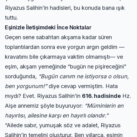
Riyazus Salihin’in hadisleri, bu konuda bana ışık
tuttu.
Eşinizle İletişimdeki İnce Noktalar
Geçen sene sabahtan akşama kadar süren
toplantılardan sonra eve yorgun argın geldim —
kravatımı bile çıkarmaya vaktim olmamıştı— ve
eşim, akşam yemeğinde “bugün ne pişireceğini”
sorduğunda,
“Bugün canım ne istiyorsa o olsun,
ben yorgunum!”
diye cevap vermiştim. Hata
mıydı? Evet. Riyazus Salihin’in
616. hadisinde
Hz.
Aişe annemiz şöyle buyuruyor:
“Müminlerin en
hayırlısı, ailesine karşı en hayırlı olandır.”
“Ailede sabır, yumuşak söz ve adalet, Riyazus
Salihin’in temelini oluşturur. Ben yıllarca, eşimin