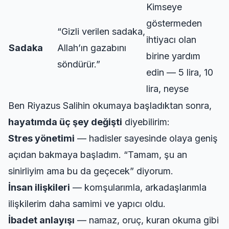
Kimseye
göstermeden
“Gizli verilen sadaka,
ihtiyacı olan
Sadaka
Allah’ın gazabını
birine yardım
söndürür.”
edin — 5 lira, 10
lira, neyse
Ben Riyazus Salihin okumaya başladıktan sonra,
hayatımda üç şey değişti
diyebilirim:
Stres yönetimi
— hadisler sayesinde olaya geniş
açıdan bakmaya başladım. “Tamam, şu an
sinirliyim ama bu da geçecek” diyorum.
İnsan ilişkileri
— komşularımla, arkadaşlarımla
ilişkilerim daha samimi ve yapıcı oldu.
İbadet anlayışı
— namaz, oruç, kuran okuma gibi