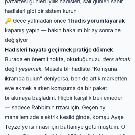
pazartesi günleri iyilik hadisleri, salı günleri sabır
hadisleri gibi bir sistem kurun
🔑 Gece yatmadan önce
1 hadis yorumlayarak
kapanış yapın — bakın bakalım bir ay sonra ne
değişiyor
Hadisleri hayata geçirmek pratiğe dökmek
Burada en önemli nokta, okuduğunuzu
ders almak
değil
yaşamak
. Mesela bir hadiste “Komşuna
ikramda bulun” deniyorsa, ben de artık marketten
eve ekmek alırken komşuma da bir paket
bırakmaya başladım. Hiçbir karşılık beklemeden
— sadece Rabbimin rızası için. Geçen ay
mahallemizde elektrik kesildiğinde, komşu Ayşe
Teyze’ye ısınması için battaniye götürmüştüm. O