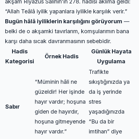
akşam Riyazus Salihin’in 278. hadisi aklıma geldi:
“Allah Teâlâ iyilik yapanlara iyilikle karşılık verir.”
Bugün hâlâ iyiliklerin karşılığını görüyorum
—
belki de o akşamki tavırlarım, komşularımın bana
karşı daha sıcak davranmasının sebebidir.
Hadis
Günlük Hayata
Örnek Hadis
Kategorisi
Uygulama
Trafikte
“Müminin hâli ne
sıkıştığınızda ya
güzeldir! Her işinde
da iş yerinde
hayır vardır; hoşuna
stres
Sabır
giden de hayırdır,
yaşadığınızda
hoşuna gitmeyende
“Bu da bir
hayır vardır.”
imtihan” diye