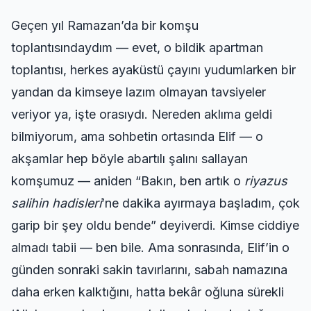
Geçen yıl Ramazan’da bir komşu
toplantısındaydım — evet, o bildik apartman
toplantısı, herkes ayaküstü çayını yudumlarken bir
yandan da kimseye lazım olmayan tavsiyeler
veriyor ya, işte orasıydı. Nereden aklıma geldi
bilmiyorum, ama sohbetin ortasında Elif — o
akşamlar hep böyle abartılı şalını sallayan
komşumuz — aniden “Bakın, ben artık o
riyazus
salihin hadisleri
’ne dakika ayırmaya başladım, çok
garip bir şey oldu bende” deyiverdi. Kimse ciddiye
almadı tabii — ben bile. Ama sonrasında, Elif’in o
günden sonraki sakin tavırlarını, sabah namazına
daha erken kalktığını, hatta bekâr oğluna sürekli