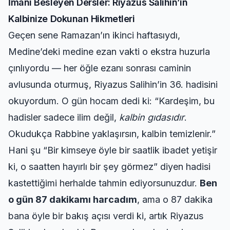
İmanı Besleyen Dersler: Riyazus Salihin’in
Kalbinize Dokunan Hikmetleri
Geçen sene Ramazan’ın ikinci haftasıydı,
Medine’deki
medine ezan vakti
o ekstra huzurla
çınlıyordu — her öğle ezanı sonrası caminin
avlusunda oturmuş, Riyazus Salihin’in 36. hadisini
okuyordum. O gün hocam dedi ki: “Kardeşim, bu
hadisler sadece ilim değil,
kalbin gıdasıdır
.
Okudukça Rabbine yaklaşırsın, kalbin temizlenir.”
Hani şu “Bir kimseye öyle bir saatlik ibadet yetişir
ki, o saatten hayırlı bir şey görmez” diyen hadisi
kastettiğimi herhalde tahmin ediyorsunuzdur.
Ben
o gün 87 dakikamı harcadım
, ama o 87 dakika
bana öyle bir bakış açısı verdi ki, artık Riyazus