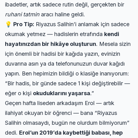
ibadetler, artık sadece rutin değil, gerçekten bir
ruhani tatmin
aracı haline geldi.
💡
Pro Tip:
Riyazus Salihin’i anlamak için sadece
okumak yetmez — hadislerin etrafında
kendi
hayatınızdan bir hikâye oluşturun
. Mesela sizin
için önemli bir hadisi bir kağıda yazın, evinizin
duvarına asın ya da telefonunuzun duvar kağıdı
yapın. Ben hepimizin bildiği o klasiğe inanıyorum:
“Bir hadis, bir günde sadece 1 kişi değiştirebilir —
eğer o kişi
okuduklarını yaşarsa
.”
Geçen hafta liseden arkadaşım Erol — artık
ilahiyat okuyan bir öğrenci — bana “Riyazus
Salihin olmasaydı, bugün ne olurdum bilmiyorum”
dedi.
Erol’un 2019’da kaybettiği babası, hep