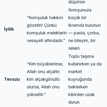
düşünün
Komşunuza
“Komşuluk hakkını
küçük bir
gözetin! Çünkü
ikramda bulunun
İyilik
komşuluk meleklerin
— pasta, çorba,
vesayeti altındadır.”
ne bileyim, bir
selam
Toplu taşıma
“Kim büyüklenirse,
kullanırken ya da
Allah onu alçaltır;
market
Tevazu
kim alçakgönüllü
kuyruğunda
olursa, Allah onu
beklerken
yükseltir.”
kibirden uzak
durun