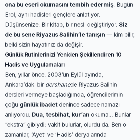
ona bu eseri okumasını tembih edermiş
. Bugün
Erol, aynı hadisleri gençlere anlatıyor.
Düşünsenize: Bir kitap, bir nesli değiştiriyor.
Siz
de bu sene Riyazus Salihin’le tanışın
— kim bilir,
belki sizin hayatınız da değişir.
Günlük Rutinlerinizi Yeniden Şekillendiren 10
Hadis ve Uygulamaları
Ben, yıllar önce, 2003’ün Eylül ayında,
Ankara’daki bir
dershane
de Riyazus Salihin
dersleri vermeye başladığımda, öğrencilerimin
çoğu
günlük ibadet
denince sadece namazı
anlıyordu.
Dua
,
tesbihat
,
kur’an
okuma… Bunlar
“ekstra” gibiydi; vakit bulurlar, olurdu da. Ben o
zamanlar, ‘Ayet’ ve ‘Hadis’ deryalarında