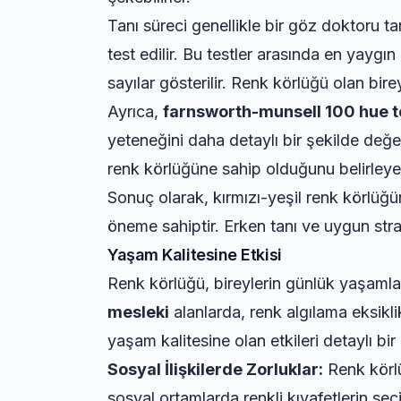
Tanı süreci genellikle bir göz doktoru tar
test edilir. Bu testler arasında en yaygın
sayılar gösterilir. Renk körlüğü olan bire
Ayrıca,
farnsworth-munsell 100 hue t
yeteneğini daha detaylı bir şekilde değe
renk körlüğüne sahip olduğunu belirleyebi
Sonuç olarak, kırmızı-yeşil renk körlüğün
öneme sahiptir. Erken tanı ve uygun strate
Yaşam Kalitesine Etkisi
Renk körlüğü, bireylerin günlük yaşamla
mesleki
alanlarda, renk algılama eksiklik
yaşam kalitesine olan etkileri detaylı bir 
Sosyal İlişkilerde Zorluklar:
Renk körlü
sosyal ortamlarda renkli kıyafetlerin seç