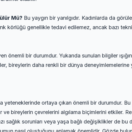
ülür Mü?
Bu yaygın bir yanılgıdır. Kadınlarda da görüleb
k körlüğü genellikle tedavi edilemez, ancak bazı tekni
yen önemli bir durumdur. Yukarıda sunulan bilgiler ışığı
iler, bireylerin daha renkli bir dünya deneyimlemelerine y
ılama yeteneklerinde ortaya çıkan önemli bir durumdur. 
e bireylerin çevrelerini algılama biçimlerini etkiler. R
ı sağlık sorunları veya yaşa bağlı değişiklikler de bu d
rumun nasıl oluştuğunu anlamak önemlidir. Gözde bul