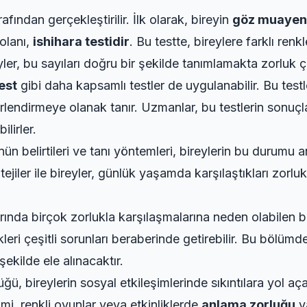
afından gerçekleştirilir. İlk olarak, bireyin
göz muayen
 olanı,
ishihara testidir
. Bu testte, bireylere farklı re
yler, bu sayıları doğru bir şekilde tanımlamakta zorluk ç
est
gibi daha kapsamlı testler de uygulanabilir. Bu testle
rlendirmeye olanak tanır. Uzmanlar, bu testlerin sonuçla
lirler.
ün belirtileri ve tanı yöntemleri, bireylerin bu durumu 
jiler ile bireyler, günlük yaşamda karşılaştıkları zorlukla
rında birçok zorlukla karşılaşmalarına neden olabilen b
leri çeşitli sorunları beraberinde getirebilir. Bu bölümd
şekilde ele alınacaktır.
ğü, bireylerin sosyal etkileşimlerinde sıkıntılara yol aç
imi, renkli oyunlar veya etkinliklerde
anlama zorluğu
ya