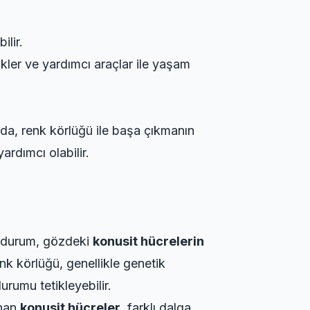
ilir.
kler ve yardımcı araçlar ile yaşam
nda, renk körlüğü ile başa çıkmanın
ardımcı olabilir.
Bu durum, gözdeki
konusit hücrelerin
enk körlüğü, genellikle genetik
urumu tetikleyebilir.
unan
konusit hücreler
, farklı dalga