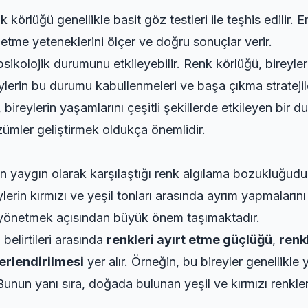
 körlüğü genellikle basit göz testleri ile teşhis edilir.
rt etme yeteneklerini ölçer ve doğru sonuçlar verir.
 psikolojik durumunu etkileyebilir. Renk körlüğü, birey
ylerin bu durumu kabullenmeleri ve başa çıkma stratejiler
 bireylerin yaşamlarını çeşitli şekillerde etkileyen bir
zümler geliştirmek oldukça önemlidir.
 en yaygın olarak karşılaştığı renk algılama bozukluğudu
rin kırmızı ve yeşil tonları arasında ayrım yapmalarını z
 yönetmek açısından büyük önem taşımaktadır.
belirtileri arasında
renkleri ayırt etme güçlüğü
,
renk
erlendirilmesi
yer alır. Örneğin, bu bireyler genellikle y
. Bunun yanı sıra, doğada bulunan yeşil ve kırmızı renkle