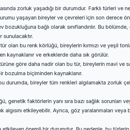
amasında zorluk yaşadığı bir durumdur. Farklı türleri ve ne
urumu yaşayan bireyler ve çevreleri için son derece ön
lev bozukluğuna bağlı olarak sınıflandırılır. Bu bölümde,
er sunulacaktır.
tür olan bu renk körlüğü, bireylerin kırmızı ve yeşil to
den kaynaklanır ve erkeklerde daha sık görülür.
 türüne göre daha nadir olan bu tür, bireylerin mavi ve sar
bir bozulma biçiminden kaynaklanır.
bu durumda, bireyler tüm renkleri algılamakta zorluk çek
, genetik faktörlerin yanı sıra bazı sağlık sorunları vey
 algısını etkileyebilir. Ayrıca, göz yaralanmaları veya ba
 etkileyen önemli bir durumdur. Bu nedenle, bu türlerin