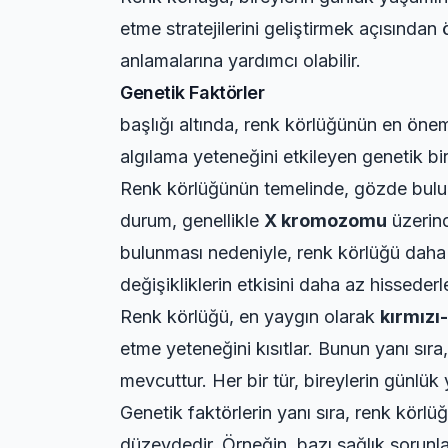
etme stratejilerini geliştirmek açısından 
anlamalarına yardımcı olabilir.
Genetik Faktörler
başlığı altında, renk körlüğünün en öneml
algılama yeteneğini etkileyen genetik bi
Renk körlüğünün temelinde, gözde buluna
durum, genellikle
X kromozomu
üzerind
bulunması nedeniyle, renk körlüğü daha 
değişikliklerin etkisini daha az hissederle
Renk körlüğü, en yaygın olarak
kırmızı-
etme yeteneğini kısıtlar. Bunun yanı sır
mevcuttur. Her bir tür, bireylerin günlük 
Genetik faktörlerin yanı sıra, renk körlü
düzeydedir. Örneğin, bazı sağlık sorunlar