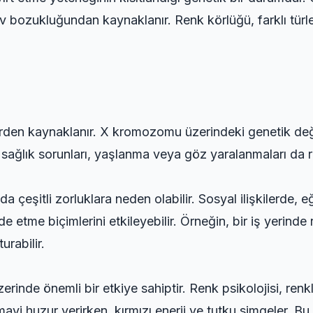
v bozukluğundan kaynaklanır. Renk körlüğü, farklı türle
erden kaynaklanır. X kromozomu üzerindeki genetik değ
 sağlık sorunları, yaşlanma veya göz yaralanmaları da ren
a çeşitli zorluklara neden olabilir. Sosyal ilişkilerde,
de etme biçimlerini etkileyebilir. Örneğin, bir iş yerinde
urabilir.
erinde önemli bir etkiye sahiptir. Renk psikolojisi, renk
 mavi huzur verirken, kırmızı enerji ve tutku simgeler. Bu 