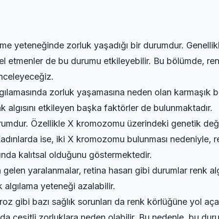
t etme yeteneğinde zorluk yaşadığı bir durumdur. Genell
resel etmenler de bu durumu etkileyebilir. Bu bölümde, r
inceleyeceğiz.
i algılamasında zorluk yaşamasına neden olan karmaşık b
k algısını etkileyen başka faktörler de bulunmaktadır.
urumdur. Özellikle X kromozomu üzerindeki genetik değ
adınlarda ise, iki X kromozomu bulunması nedeniyle, re
nda kalıtsal olduğunu göstermektedir.
len yaralanmalar, retina hasarı gibi durumlar renk algıs
 algılama yeteneği azalabilir.
oz gibi bazı sağlık sorunları da renk körlüğüne yol açab
da çeşitli zorluklara neden olabilir. Bu nedenle, bu d