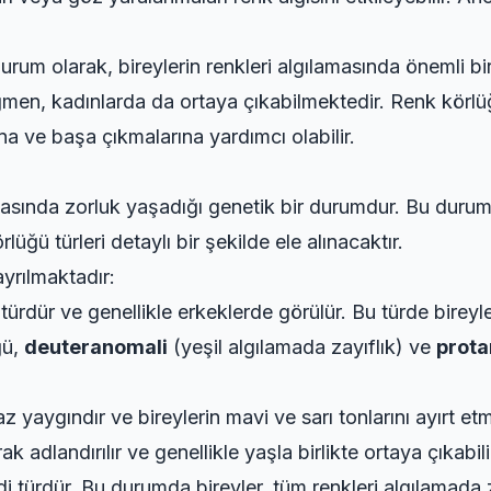
rum olarak, bireylerin renkleri algılamasında önemli bir
n, kadınlarda da ortaya çıkabilmektedir. Renk körlüğü 
na ve başa çıkmalarına yardımcı olabilir.
amasında zorluk yaşadığı genetik bir durumdur. Bu durum,
rlüğü türleri detaylı bir şekilde ele alınacaktır.
yrılmaktadır:
ürdür ve genellikle erkeklerde görülür. Bu türde bireyler
ğü,
deuteranomali
(yeşil algılamada zayıflık) ve
prota
z yaygındır ve bireylerin mavi ve sarı tonlarını ayırt 
ak adlandırılır ve genellikle yaşla birlikte ortaya çıkabili
i türdür. Bu durumda bireyler, tüm renkleri algılamada 