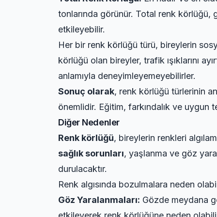
tonlarında görünür. Total renk körlüğü, g
etkileyebilir.
Her bir renk körlüğü türü, bireylerin sosya
körlüğü olan bireyler, trafik ışıklarını 
anlamıyla deneyimleyemeyebilirler.
Sonuç olarak
, renk körlüğü türlerinin 
önemlidir. Eğitim, farkındalık ve uygun te
Diğer Nedenler
Renk körlüğü
, bireylerin renkleri algıl
sağlık sorunları
, yaşlanma ve göz yaral
durulacaktır.
Renk algısında bozulmalara neden olabil
Göz Yaralanmaları:
Gözde meydana gelen
etkileyerek renk körlüğüne neden olabili