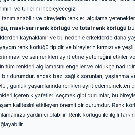
mını ve türlerini inceleyeceğiz.
 tanımlanabilir ve bireylerin renkleri algılama yetenekle
üğü
,
mavi-sarı renk körlüğü
ve
total renk körlüğü
bul
klerden kaynaklanır ve bu nedenle erkeklerde daha ya
yaygın renk körlüğü tipidir ve bireylerin kırmızı ve yeşil 
erin mavi ve sarı renkleri ayırt etme yeteneğini etkiler v
n tüm renkleri algılamasını engeller ve oldukça nadirdir
 bir durumdur, ancak bazı sağlık sorunları, yaşlanma ve
yler, günlük yaşamlarında renkleri ayırt edememekten dol
renkleri içeren kıyafetleri seçmek gibi durumlar, bu bireyle
aşam kalitesini etkileyen önemli bir durumdur. Renk kör
lamamıza yardımcı olabilir. Renk körlüğü ile ilgili farkı
layabilir.