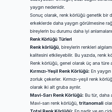
yaygın nedenidir.
Sonuç olarak, renk körlüğü genetik bir du
erkeklerde daha yaygın görülmesine rağme
bireylerin bu durumu daha iyi anlamaları
Renk Körlüğü Türleri
Renk körlüğü
, bireylerin renkleri algıl
kalitesini etkileyebilir. Bu yazıda, renk kö
Renk körlüğü, genel olarak üç ana türe a
Kırmızı-Yeşil Renk Körlüğü:
En yaygın t
zorluk çekerler. Kırmızı-yeşil renk körlü
olarak iki alt gruba ayrılır.
Mavi-Sarı Renk Körlüğü:
Bu tür, daha a
Mavi-sarı renk körlüğü,
tritanomali
olar
Total Renk Körlüğü:
En nadir ve en cidd