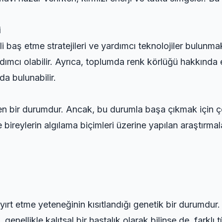
.
i
i baş etme stratejileri ve yardımcı teknolojiler bulunma
yardımcı olabilir. Ayrıca, toplumda renk körlüğü hakkında 
a bulunabilir.
yen bir durumdur. Ancak, bu durumla başa çıkmak için çe
 bireylerin algılama biçimleri üzerine yapılan araştırma
ri ayırt etme yeteneğinin kısıtlandığı genetik bir durumd
, genellikle kalıtsal bir hastalık olarak bilinse de, farkl