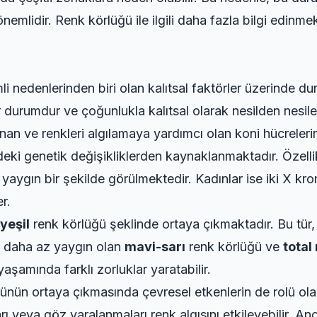
önemlidir. Renk körlüğü ile ilgili daha fazla bilgi edinm
i nedenlerinden biri olan kalıtsal faktörler üzerinde du
r durumdur ve çoğunlukla kalıtsal olarak nesilden nesil
n ve renkleri algılamaya yardımcı olan koni hücreleri
eki genetik değişikliklerden kaynaklanmaktadır. Özell
yaygın bir şekilde görülmektedir. Kadınlar ise iki X kr
r.
yeşil
renk körlüğü şeklinde ortaya çıkmaktadır. Bu tür, bi
a, daha az yaygın olan
mavi-sarı
renk körlüğü ve
total
yaşamında farklı zorluklar yaratabilir.
ğünün ortaya çıkmasında çevresel etkenlerin de rolü olabi
ı veya göz yaralanmaları renk algısını etkileyebilir. An