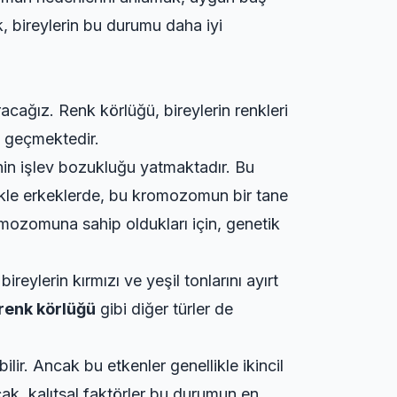
ek, bireylerin bu durumu daha iyi
racağız. Renk körlüğü, bireylerin renkleri
e geçmektedir.
nin işlev bozukluğu yatmaktadır. Bu
ikle erkeklerde, bu kromozomun bir tane
omozomuna sahip oldukları için, genetik
reylerin kırmızı ve yeşil tonlarını ayırt
 renk körlüğü
gibi diğer türler de
lir. Ancak bu etkenler genellikle ikincil
cak, kalıtsal faktörler bu durumun en