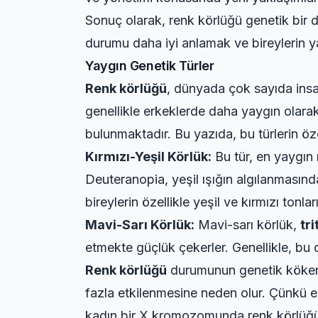
Sonuç olarak, renk körlüğü genetik bir du
durumu daha iyi anlamak ve bireylerin yaş
Yaygın Genetik Türler
Renk körlüğü
, dünyada çok sayıda insan
genellikle erkeklerde daha yaygın olara
bulunmaktadır. Bu yazıda, bu türlerin özel
Kırmızı-Yeşil Körlük:
Bu tür, en yaygın
Deuteranopia, yeşil ışığın algılanmasınd
bireylerin özellikle yeşil ve kırmızı tonları
Mavi-Sarı Körlük:
Mavi-sarı körlük,
tr
etmekte güçlük çekerler. Genellikle, bu 
Renk körlüğü
durumunun genetik kökenle
fazla etkilenmesine neden olur. Çünkü e
kadın bir X kromozomunda renk körlüğü