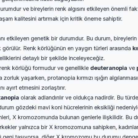
rumdur ve bireylerin renk algısını etkileyen önemli faktö
am kalitesini artırmak için kritik öneme sahiptir.
ı etkileyen genetik bir durumdur. Bu durum, bireylerin r
k görülür. Renk körlüğünün en yaygın türleri arasında
kı
liklerini detaylı bir şekilde inceleyeceğiz.
 renk körlüğü formudur ve genellikle
deuteranopia
ve
a zorluk yaşarken, protanopia kırmızı ışığın algılanması
nı ayırt etmesini zorlaştırır.
itanopia
olarak adlandırılır ve oldukça nadirdir. Bu türde,
durum gözdeki mavi koni hücrelerinin eksikliği nedeniyl
ri, X kromozomunda bulunan genlerle ilişkilidir. Bu d
rkekler yalnızca bir X kromozomuna sahipken, kadınlar
 geni taşıyorsa, diğer X kromozomu bu durumu dengele