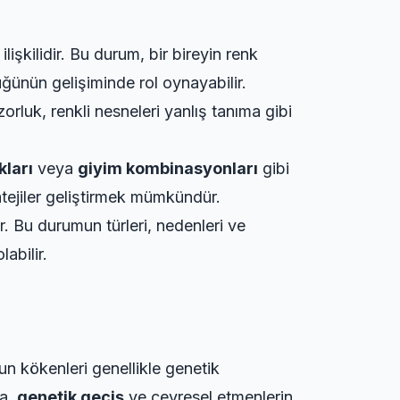
lişkilidir. Bu durum, bir bireyin renk
üğünün gelişiminde rol oynayabilir.
zorluk, renkli nesneleri yanlış tanıma gibi
kları
veya
giyim kombinasyonları
gibi
ratejiler geliştirmek mümkündür.
r. Bu durumun türleri, nedenleri ve
abilir.
un kökenleri genellikle genetik
da,
genetik geçiş
ve çevresel etmenlerin