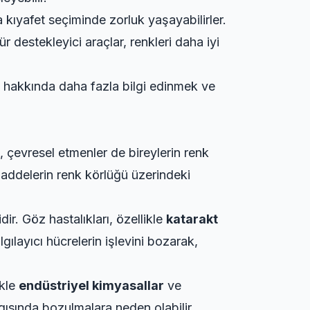
ya kıyafet seçiminde zorluk yaşayabilirler.
r destekleyici araçlar, renkleri daha iyi
m hakkında daha fazla bilgi edinmek ve
a, çevresel etmenler de bireylerin renk
 maddelerin renk körlüğü üzerindeki
ir. Göz hastalıkları, özellikle
katarakt
algılayıcı hücrelerin işlevini bozarak,
ikle
endüstriyel kimyasallar
ve
gısında bozulmalara neden olabilir.