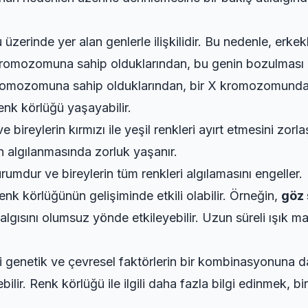
erinde yer alan genlerle ilişkilidir. Bu nedenle, erke
X kromozomuna sahip olduklarından, bu genin bozulması
 X kromozomuna sahip olduklarından, bir X kromozomunda
enk körlüğü yaşayabilir.
bireylerin kırmızı ile yeşil renkleri ayırt etmesini zorlaşt
n algılanmasında zorluk yaşanır.
rumdur ve bireylerin tüm renkleri algılamasını engeller.
nk körlüğünün gelişiminde etkili olabilir. Örneğin,
göz 
lgısını olumsuz yönde etkileyebilir. Uzun süreli ışık ma
 genetik ve çevresel faktörlerin bir kombinasyonuna day
lir. Renk körlüğü ile ilgili daha fazla bilgi edinmek, b