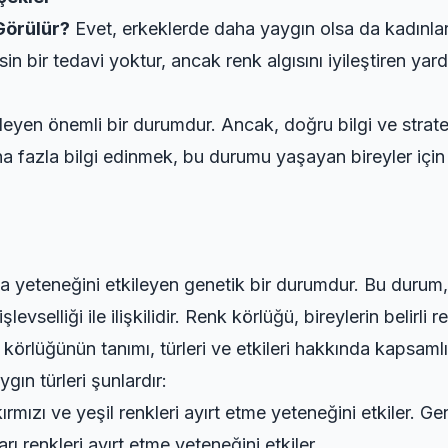
Görülür?
Evet, erkeklerde daha yaygın olsa da kadınlard
in bir tedavi yoktur, ancak renk algısını iyileştiren yar
ileyen önemli bir durumdur. Ancak, doğru bilgi ve strat
azla bilgi edinmek, bu durumu yaşayan bireyler için fa
lama yeteneğini etkileyen genetik bir durumdur. Bu durum,
şlevselliği ile ilişkilidir. Renk körlüğü, bireylerin belirl
rlüğünün tanımı, türleri ve etkileri hakkında kapsamlı b
ygın türleri şunlardır:
kırmızı ve yeşil renkleri ayırt etme yeteneğini etkiler. G
ı renkleri ayırt etme yeteneğini etkiler.