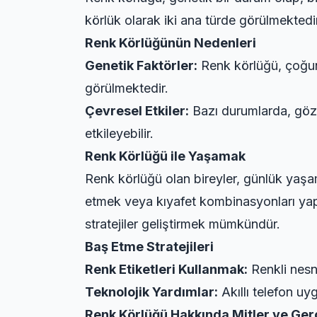
körlük olarak iki ana türde görülmektedir.
Renk Körlüğünün Nedenleri
Genetik Faktörler:
Renk körlüğü, çoğunl
görülmektedir.
Çevresel Etkiler:
Bazı durumlarda, göz 
etkileyebilir.
Renk Körlüğü ile Yaşamak
Renk körlüğü olan bireyler, günlük ya
etmek veya kıyafet kombinasyonları yapm
stratejiler geliştirmek mümkündür.
Baş Etme Stratejileri
Renk Etiketleri Kullanmak:
Renkli nesne
Teknolojik Yardımlar:
Akıllı telefon uy
Renk Körlüğü Hakkında Mitler ve Ger