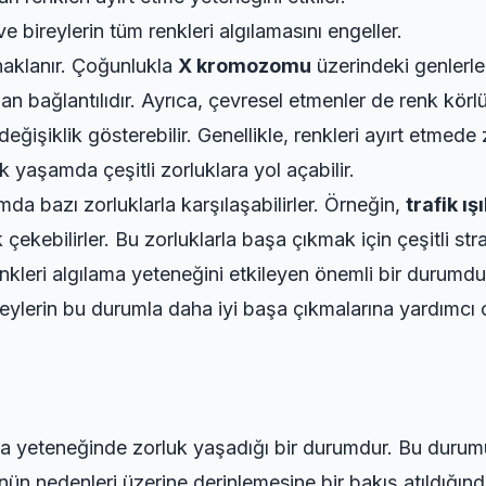
e bireylerin tüm renkleri algılamasını engeller.
naklanır. Çoğunlukla
X kromozomu
üzerindeki genlerle i
dan bağlantılıdır. Ayrıca, çevresel etmenler de renk körl
değişiklik gösterebilir. Genellikle, renkleri ayırt etmede 
k yaşamda çeşitli zorluklara yol açabilir.
da bazı zorluklarla karşılaşabilirler. Örneğin,
trafik ışı
çekebilirler. Bu zorluklarla başa çıkmak için çeşitli st
enkleri algılama yeteneğini etkileyen önemli bir durumdu
ireylerin bu durumla daha iyi başa çıkmalarına yardımcı ol
lama yeteneğinde zorluk yaşadığı bir durumdur. Bu durum
ün nedenleri üzerine derinlemesine bir bakış atıldığın