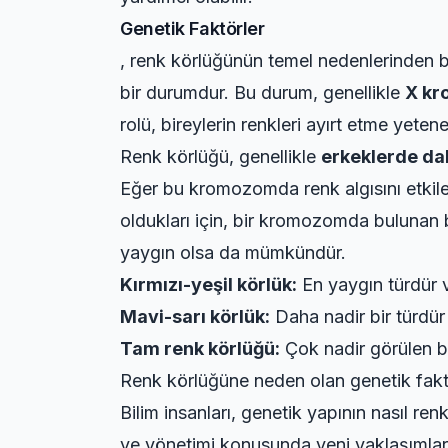
Genetik Faktörler
, renk körlüğünün temel nedenlerinden bi
bir durumdur. Bu durum, genellikle
X k
rolü, bireylerin renkleri ayırt etme yeten
Renk körlüğü, genellikle
erkeklerde da
Eğer bu kromozomda renk algısını etkile
oldukları için, bir kromozomda bulunan b
yaygın olsa da mümkündür.
Kırmızı-yeşil körlük:
En yaygın türdür v
Mavi-sarı körlük:
Daha nadir bir türdür 
Tam renk körlüğü:
Çok nadir görülen bi
Renk körlüğüne neden olan genetik faktö
Bilim insanları, genetik yapının nasıl re
ve yönetimi konusunda yeni yaklaşımlar g