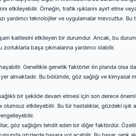
ı etkileyebilir. Örneğin, trafik ışıklarını ayırt etme ve
zı yardımcı teknolojiler ve uygulamalar mevcuttur. Bu tü
aşam kalitesini etkileyen bir durumdur. Ancak, bu duru
bu zorluklarla başa çıkmalarına yardımcı olabilir.
nayabilir. Genellikle genetik faktörler ön planda olsa d
nda yer almaktadır. Bu bölümde, göz sağlığı ve kimyasal
sağlıklı bir şekilde devam etmesi için son derece önemlid
nı olumsuz etkileyebilir. Bu tür hastalıklar, gözdeki ışık 
engelleyebilir.
ar, göz sağlığını tehdit eden bir diğer faktördür. Özell
umunda gözlerde hasara yol açabilir. Bu hasar, renk al