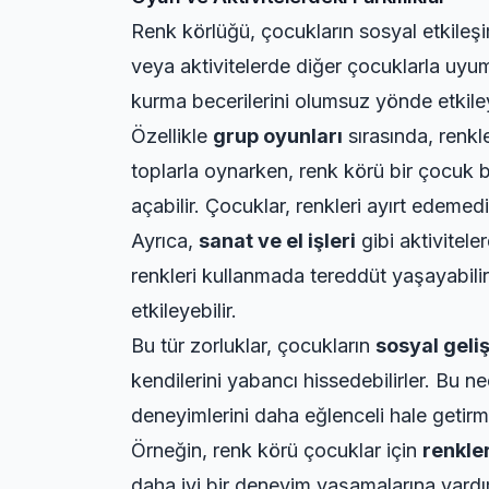
Renk körlüğü, çocukların sosyal etkileşi
veya aktivitelerde diğer çocuklarla uyum
kurma becerilerini olumsuz yönde etkiley
Özellikle
grup oyunları
sırasında, renkl
toplarla oynarken, renk körü bir çocuk bu
açabilir. Çocuklar, renkleri ayırt edemedi
Ayrıca,
sanat ve el işleri
gibi aktivitel
renkleri kullanmada tereddüt yaşayabilirle
etkileyebilir.
Bu tür zorluklar, çocukların
sosyal geliş
kendilerini yabancı hissedebilirler. Bu 
deneyimlerini daha eğlenceli hale getirme
Örneğin, renk körü çocuklar için
renkle
daha iyi bir deneyim yaşamalarına yardımc