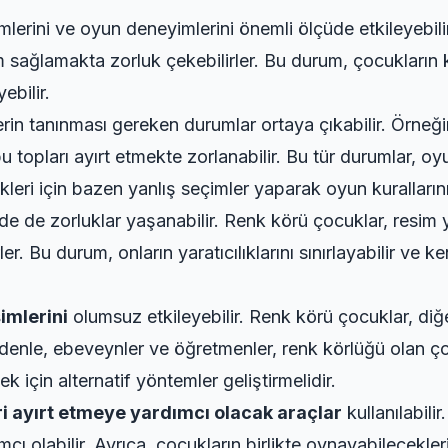
mlerini ve oyun deneyimlerini önemli ölçüde etkileyebil
 sağlamakta zorluk çekebilirler. Bu durum, çocukların 
ebilir.
erin tanınması gereken durumlar ortaya çıkabilir. Örneğin
 topları ayırt etmekte zorlanabilir. Bu tür durumlar, oy
kleri için bazen yanlış seçimler yaparak oyun kurallarını
erde de zorluklar yaşanabilir. Renk körü çocuklar, resi
r. Bu durum, onların yaratıcılıklarını sınırlayabilir ve ke
imlerini
olumsuz etkileyebilir. Renk körü çocuklar, diğ
nedenle, ebeveynler ve öğretmenler, renk körlüğü olan ç
k için alternatif yöntemler geliştirmelidir.
ri ayırt etmeye yardımcı olacak araçlar
kullanılabili
ı olabilir. Ayrıca, çocukların birlikte oynayabilecekler