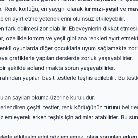
rler. Renk körlüğü, en yaygın olarak
kırmızı-yeşil
ve
mav
eleri ayırt etme yeteneklerini olumsuz etkileyebilir.
n fark edilmesi zor olabilir. Ebeveynlerin dikkat etmesi 
 özellikle kırmızı ve yeşil gibi ana renkleri ayırt etmekt
nkli oyunlarda diğer çocuklarla uyum sağlamakta zorlu
eya grafiklerle yapılan derslerde zorluk yaşayabilirler.
bir şekilde adlandırmakta sorun yaşayabilirler.
ndan yapılan basit testlerle teşhis edilebilir. Bu testle
rulan sayıları okuma üzerine kuruludur.
rlendiren çeşitli testler, renk körlüğünün türünü belirl
zlemleyerek erken teşhis için adımlar atabilirler. Bu sü
lerle etkileşimlerini gözlemlemek, olası sorunları erken