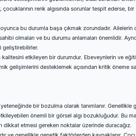
 çocuklarının renk algısında sorunlar tespit ederse, b
boyunca bu durumla başa çıkmak zorundadır. Ailelerin 
sahibi olmaları ve bu durumu anlamaları önemlidir. Ayr
eliştirebilirler.
alitesini etkileyen bir durumdur. Ebeveynlerin ve eğiti
ik gelişimlerini desteklemek açısından kritik öneme sah
ma yeteneğinde bir bozulma olarak tanımlanır. Genellikle
 etkileyebilen önemli bir görsel algı bozukluğudur. Bu 
erin dikkat etmesi gereken noktalar üzerinde duracağız.
ır ve genellikle genetik faktörlerden kaynaklanır. Çoc