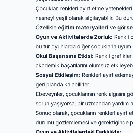
Çocuklar, renkleri ayırt etme yetenekleri 
nesneyi yeşil olarak algılayabilir. Bu d
Özellikle
eğitim materyalleri
ve
görsel
Oyun ve Aktivitelerde Zorluk:
Renkli o
bu tür oyunlarda diğer çocuklarla uyum s
Okul Başarısına Etkisi:
Renkli grafikler
akademik başarılarını olumsuz etkileyebil
Sosyal Etkileşim:
Renkleri ayırt edemey
geri planda kalabilirler.
Ebeveynler, çocuklarının renk algısını göz
sorun yaşıyorsa, bir uzmandan yardım al
Sonuç olarak, çocukların renkleri ayırt e
durumu gözlemlemesi ve gerektiğinde pro
Oyun ve Aktivitelerdeki Farklılıklar