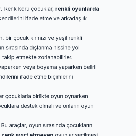
ir. Renk körü çocuklar,
renkli oyunlarda
kendilerini ifade etme ve arkadaşlık
, bir çocuk kırmızı ve yeşil renkli
un sırasında dışlanma hissine yol
 takip etmekte zorlanabilirler.
m yaparken veya boyama yaparken belirli
ndilerini ifade etme biçimlerini
er çocuklarla birlikte oyun oynarken
ocuklara destek olmalı ve onların oyun
r. Bu araçlar, oyun sırasında çocukların
i
renk ayırt etmeyen
oyunlar seçilmesi,