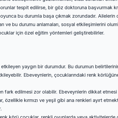
runlar tespit edilirse, bir göz doktoruna başvurmak krit
boyunca bu durumla başa çıkmak zorundadır. Ailelerin 
rı ve bu durumu anlamaları, sosyal etkileşimlerini oluml
klar için özel eğitim yöntemleri geliştirebilirler.
nı etkileyen yaygın bir durumdur. Bu durumun belirtilerin
ileyebilir. Ebeveynlerin, çocuklarındaki renk körlüğüne 
en fark edilmesi zor olabilir. Ebeveynlerin dikkat etmes
, özellikle kırmızı ve yeşil gibi ana renkleri ayırt etmek
.
nk körü çocuklar, renkli oyunlarda veya aktivitelerde