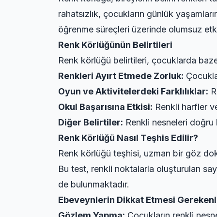
rahatsızlık, çocukların günlük yaşamların
öğrenme süreçleri üzerinde olumsuz etkil
Renk Körlüğünün Belirtileri
Renk körlüğü belirtileri, çocuklarda baz
Renkleri Ayırt Etmede Zorluk:
Çocuklar,
Oyun ve Aktivitelerdeki Farklılıklar:
Re
Okul Başarısına Etkisi:
Renkli harfler v
Diğer Belirtiler:
Renkli nesneleri doğru 
Renk Körlüğü Nasıl Teşhis Edilir?
Renk körlüğü teşhisi, uzman bir göz dok
Bu test, renkli noktalarla oluşturulan sa
de bulunmaktadır.
Ebeveynlerin Dikkat Etmesi Gerekenl
Gözlem Yapma:
Çocukların renkli nesne