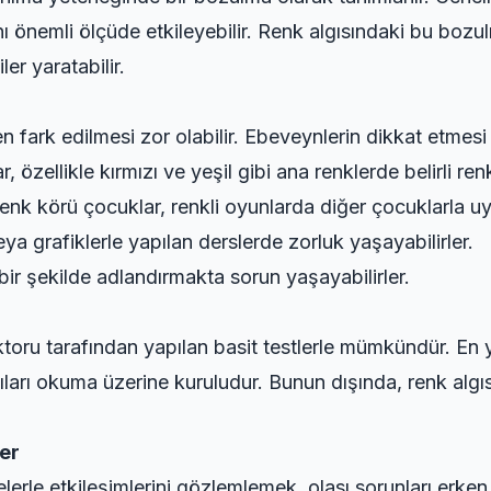
ı önemli ölçüde etkileyebilir. Renk algısındaki bu bozul
er yaratabilir.
en fark edilmesi zor olabilir. Ebeveynlerin dikkat etmes
 özellikle kırmızı ve yeşil gibi ana renklerde belirli renk
nk körü çocuklar, renkli oyunlarda diğer çocuklarla uy
eya grafiklerle yapılan derslerde zorluk yaşayabilirler.
bir şekilde adlandırmakta sorun yaşayabilirler.
toru tarafından yapılan basit testlerle mümkündür. En y
yıları okuma üzerine kuruludur. Bunun dışında, renk algısı
er
lerle etkileşimlerini gözlemlemek, olası sorunları erken