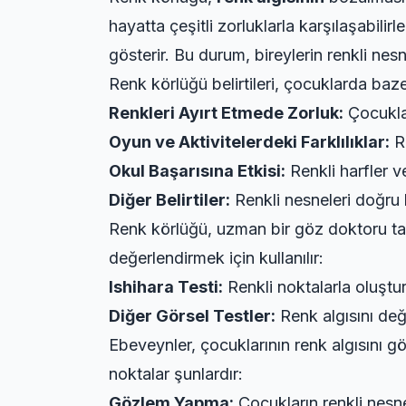
hayatta çeşitli zorluklarla karşılaşabili
gösterir. Bu durum, bireylerin renkli nesn
Renk körlüğü belirtileri, çocuklarda baze
Renkleri Ayırt Etmede Zorluk:
Çocuklar,
Oyun ve Aktivitelerdeki Farklılıklar:
Re
Okul Başarısına Etkisi:
Renkli harfler v
Diğer Belirtiler:
Renkli nesneleri doğru 
Renk körlüğü, uzman bir göz doktoru tarafı
değerlendirmek için kullanılır:
Ishihara Testi:
Renkli noktalarla oluştu
Diğer Görsel Testler:
Renk algısını değe
Ebeveynler, çocuklarının renk algısını gö
noktalar şunlardır:
Gözlem Yapma:
Çocukların renkli nesne