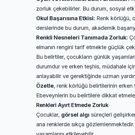
zorluk çekebilirler. Bu durum, sosyal etk
Okul Başarısına Etkisi:
Renk körlüğü, ok
derslerinde bu durum, akademik başarıyı 
Renkli Nesneleri Tanımada Zorluk:
Ço
elmanın rengini tarif etmekte güçlük çeke
Bu belirtiler, çocukların günlük yaşamları
durumdur ve erken teşhis, müdahale için 
anlayabilir ve gerektiğinde uzman yardımı
Özetle
, renk körlüğü belirtilerinin erk
Ebeveynlerin bu belirtilere dikkat etmeleri
Renkleri Ayırt Etmede Zorluk
Çocuklar,
görsel algı
süreçleri gelişirke
ana renklerde sıkça gözlemlenmektedir. 
yaşamlarını etkileyebilir.