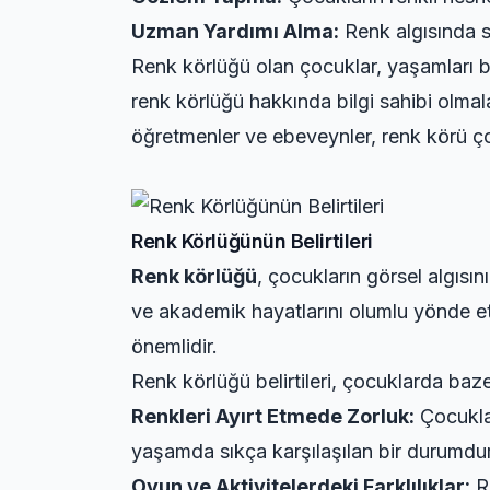
Uzman Yardımı Alma:
Renk algısında so
Renk körlüğü olan çocuklar, yaşamları 
renk körlüğü hakkında bilgi sahibi olmala
öğretmenler ve ebeveynler, renk körü çocu
Renk Körlüğünün Belirtileri
Renk körlüğü
, çocukların görsel algısı
ve akademik hayatlarını olumlu yönde etk
önemlidir.
Renk körlüğü belirtileri, çocuklarda baz
Renkleri Ayırt Etmede Zorluk:
Çocuklar
yaşamda sıkça karşılaşılan bir durumdur
Oyun ve Aktivitelerdeki Farklılıklar:
Re