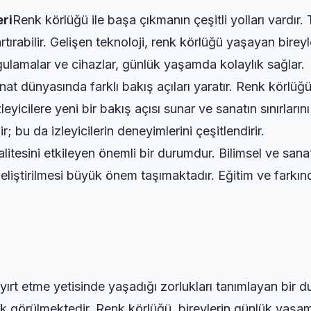
ri
Renk körlüğü ile başa çıkmanın çeşitli yolları vardır
rtırabilir. Gelişen teknoloji, renk körlüğü yaşayan bireyle
ygulamalar ve cihazlar, günlük yaşamda kolaylık sağlar.
at dünyasında farklı bakış açıları yaratır. Renk körlüğü
zleyicilere yeni bir bakış açısı sunar ve sanatın sınırları
lir; bu da izleyicilerin deneyimlerini çeşitlendirir.
litesini etkileyen önemli bir durumdur. Bilimsel ve san
geliştirilmesi büyük önem taşımaktadır. Eğitim ve farkı
ri ayırt etme yetisinde yaşadığı zorlukları tanımlayan bir
 görülmektedir. Renk körlüğü, bireylerin günlük yaşamla