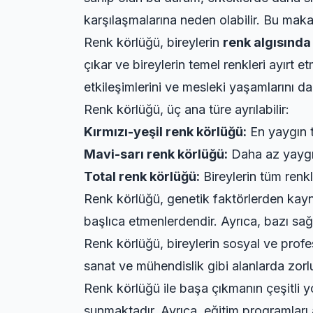
karşılaşmalarına neden olabilir. Bu makal
Renk körlüğü, bireylerin
renk algısında
çıkar ve bireylerin temel renkleri ayırt 
etkileşimlerini ve mesleki yaşamlarını da 
Renk körlüğü, üç ana türe ayrılabilir:
Kırmızı-yeşil renk körlüğü:
En yaygın t
Mavi-sarı renk körlüğü:
Daha az yaygın 
Total renk körlüğü:
Bireylerin tüm renkl
Renk körlüğü, genetik faktörlerden kayna
başlıca etmenlerdendir. Ayrıca, bazı sağlı
Renk körlüğü, bireylerin sosyal ve profe
sanat ve mühendislik gibi alanlarda zorlu
Renk körlüğü ile başa çıkmanın çeşitli yo
sunmaktadır. Ayrıca, eğitim programları a