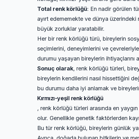
Total renk körlüğü
: En nadir görülen tü
ayırt edememekte ve dünya üzerindeki re
büyük zorluklar yaratabilir.
Her bir renk körlüğü türü, bireylerin sosya
seçimlerini, deneyimlerini ve çevreleriyl
durumu yaşayan bireylerin ihtiyaçlarını 
Sonuç olarak
, renk körlüğü türleri, bir
bireylerin kendilerini nasıl hissettiğini 
bu durumu daha iyi anlamak ve bireylerin 
Kırmızı-yeşil renk körlüğü
, renk körlüğü türleri arasında en yaygın
olur. Genellikle genetik faktörlerden k
Bu tür renk körlüğü, bireylerin günlük yaşa
Ayrıca, doğada bulunan bitkilerin ve mey