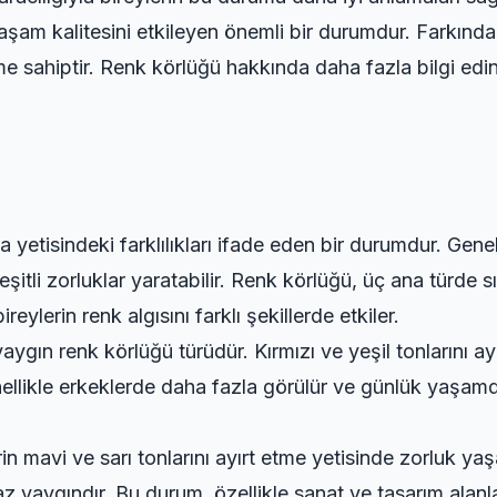
yaşam kalitesini etkileyen önemli bir durumdur. Farkınd
me sahiptir. Renk körlüğü hakkında daha fazla bilgi edi
ama yetisindeki farklılıkları ifade eden bir durumdur. Gen
tli zorluklar yaratabilir. Renk körlüğü, üç ana türde sını
bireylerin renk algısını farklı şekillerde etkiler.
 yaygın renk körlüğü türüdür. Kırmızı ve yeşil tonlarını a
likle erkeklerde daha fazla görülür ve günlük yaşamda tr
erin mavi ve sarı tonlarını ayırt etme yetisinde zorluk 
z yaygındır. Bu durum, özellikle sanat ve tasarım alanlar