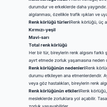
durumdur ve erkeklerde daha yaygındır. R
algılanması, özellikle trafik ışıkları ve u
Renk körlüğü türleri
Renk körlüğü, üç ana
Kırmızı-yeşil
Mavi-sarı
Total renk körlüğü
Her bir tür, bireylerin renk algısını farkl
ayırt etmede zorluk yaşamasına neden o
Renk körlüğünün nedenleri
Renk körlü
durumu etkileyen ana etmenlerdendir. Ayrı
veya göz hastalıkları, bireylerin renk alg
Renk körlüğünün etkileri
Renk körlüğü, 
mesleklerde zorluklara yol açabilir. Tasa
zorluk yaşayabilirler.