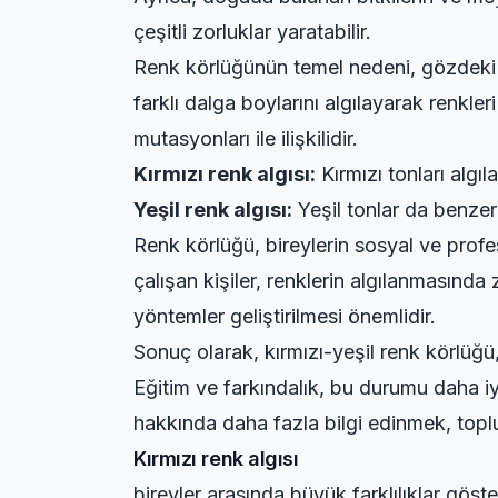
çeşitli zorluklar yaratabilir.
Renk körlüğünün temel nedeni, gözdek
farklı dalga boylarını algılayarak renkl
mutasyonları ile ilişkilidir.
Kırmızı renk algısı:
Kırmızı tonları algıl
Yeşil renk algısı:
Yeşil tonlar da benzer 
Renk körlüğü, bireylerin sosyal ve profes
çalışan kişiler, renklerin algılanmasında
yöntemler geliştirilmesi önemlidir.
Sonuç olarak, kırmızı-yeşil renk körlüğü
Eğitim ve farkındalık, bu durumu daha iyi
hakkında daha fazla bilgi edinmek, toplums
Kırmızı renk algısı
bireyler arasında büyük farklılıklar göst