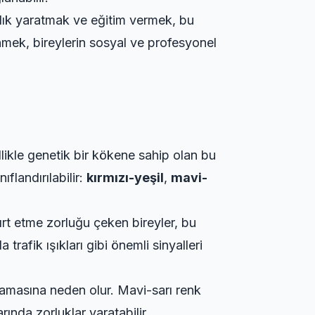
alık yaratmak ve eğitim vermek, bu
nmek, bireylerin sosyal ve profesyonel
ellikle genetik bir kökene sahip olan bu
flandırılabilir:
kırmızı-yeşil
,
mavi-
yırt etme zorluğu çeken bireyler, bu
afik ışıkları gibi önemli sinyalleri
yaşamasına neden olur. Mavi-sarı renk
ında zorluklar yaratabilir.