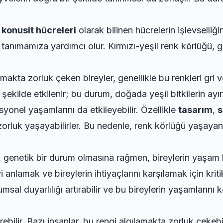
i
konusit hücreleri
olarak bilinen hücrelerin işlevselliği
eri tanımamıza yardımcı olur. Kırmızı-yeşil renk körlüğ
amakta zorluk çeken bireyler, genellikle bu renkleri gri v
şekilde etkilenir; bu durum, doğada yeşil bitkilerin ayır
yonel yaşamlarını da etkileyebilir. Özellikle
tasarım
,
s
 zorluk yaşayabilirler. Bu nedenle, renk körlüğü yaşayan 
, genetik bir durum olmasına rağmen, bireylerin yaşam k
 anlamak ve bireylerin ihtiyaçlarını karşılamak için kri
al duyarlılığı artırabilir ve bu bireylerin yaşamlarını ko
erebilir. Bazı insanlar, bu rengi algılamakta zorluk çek