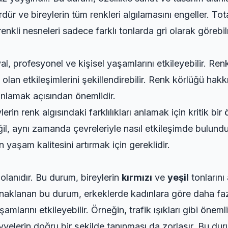
rdür ve bireylerin tüm renkleri algılamasını engeller. To
nkli nesneleri sadece farklı tonlarda gri olarak göreb
l, profesyonel ve kişisel yaşamlarını etkileyebilir. Renk 
e olan etkileşimlerini şekillendirebilir. Renk körlüğü ha
anlamak açısından önemlidir.
eylerin renk algısındaki farklılıkları anlamak için kritik b
değil, aynı zamanda çevreleriyle nasıl etkileşimde bulunduk
yaşam kalitesini artırmak için gereklidir.
 olanıdır. Bu durum, bireylerin
kırmızı
ve
yeşil
tonlarını
aynaklanan bu durum, erkeklerde kadınlara göre daha fa
mlarını etkileyebilir. Örneğin, trafik ışıkları gibi önemli 
velerin doğru bir şekilde tanınması da zorlaşır. Bu du