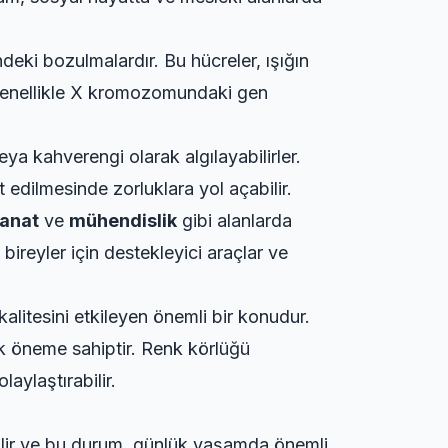
ndeki bozulmalardır. Bu hücreler, ışığın
ü, genellikle X kromozomundaki gen
eya kahverengi olarak algılayabilirler.
t edilmesinde zorluklara yol açabilir.
anat
ve
mühendislik
gibi alanlarda
bireyler için destekleyici araçlar ve
alitesini etkileyen önemli bir konudur.
tik öneme sahiptir. Renk körlüğü
laylaştırabilir.
ebilir ve bu durum, günlük yaşamda önemli