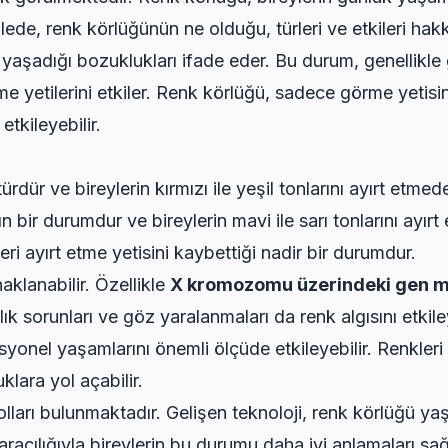
ede, renk körlüğünün ne olduğu, türleri ve etkileri hakkı
yaşadığı bozuklukları ifade eder. Bu durum, genellikle
etme yetilerini etkiler. Renk körlüğü, sadece görme yetis
etkileyebilir.
ürdür ve bireylerin kırmızı ile yeşil tonlarını ayırt etm
bir durumdur ve bireylerin mavi ile sarı tonlarını ayırt e
eri ayırt etme yetisini kaybettiği nadir bir durumdur.
klanabilir. Özellikle
X kromozomu üzerindeki gen m
k sorunları ve göz yaralanmaları da renk algısını etkiley
syonel yaşamlarını önemli ölçüde etkileyebilir. Renkleri
klara yol açabilir.
lları bulunmaktadır. Gelişen teknoloji, renk körlüğü yaş
racılığıyla bireylerin bu durumu daha iyi anlamaları sağl