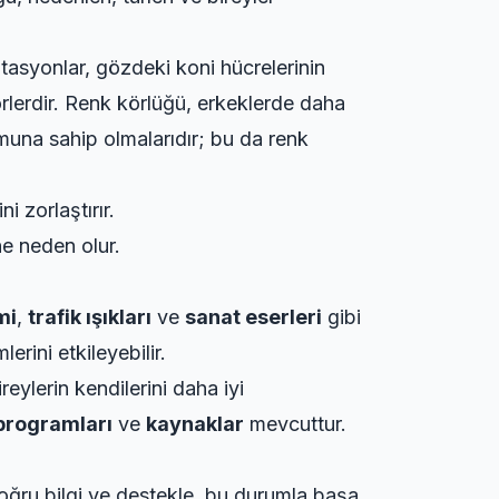
asyonlar, gözdeki koni hücrelerinin
rlerdir. Renk körlüğü, erkeklerde daha
muna sahip olmalarıdır; bu da renk
i zorlaştırır.
ne neden olur.
mi
,
trafik ışıkları
ve
sanat eserleri
gibi
erini etkileyebilir.
ireylerin kendilerini daha iyi
programları
ve
kaynaklar
mevcuttur.
doğru bilgi ve destekle, bu durumla başa