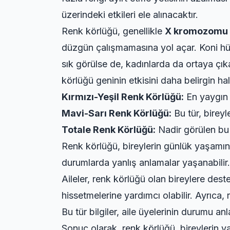
üzerindeki etkileri ele alınacaktır.
Renk körlüğü, genellikle
X kromozomu
düzgün çalışmamasına yol açar. Koni hüc
sık görülse de, kadınlarda da ortaya çık
körlüğü geninin etkisini daha belirgin hale
Kırmızı-Yeşil Renk Körlüğü:
En yaygın t
Mavi-Sarı Renk Körlüğü:
Bu tür, bireyl
Totale Renk Körlüğü:
Nadir görülen bu t
Renk körlüğü, bireylerin günlük yaşamınd
durumlarda yanlış anlamalar yaşanabilir. B
Aileler, renk körlüğü olan bireylere dest
hissetmelerine yardımcı olabilir. Ayrıca,
Bu tür bilgiler, aile üyelerinin durumu a
Sonuç olarak, renk körlüğü, bireylerin y