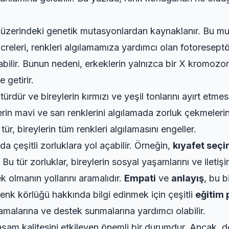
üzerindeki genetik mutasyonlardan kaynaklanır. Bu mut
releri, renkleri algılamamıza yardımcı olan fotoreseptö
abilir. Bunun nedeni, erkeklerin yalnızca bir X kromozo
 getirir.
ürdür ve bireylerin kırmızı ve yeşil tonlarını ayırt etmesin
erin mavi ve sarı renklerini algılamada zorluk çekmeleri
ür, bireylerin tüm renkleri algılamasını engeller.
a çeşitli zorluklara yol açabilir. Örneğin,
kıyafet seçi
u tür zorluklar, bireylerin sosyal yaşamlarını ve iletişiml
ek olmanın yollarını aramalıdır.
Empati
ve
anlayış
, bu b
 renk körlüğü hakkında bilgi edinmek için çeşitli
eğitim 
nlamalarına ve destek sunmalarına yardımcı olabilir.
aşam kalitesini etkileyen önemli bir durumdur. Ancak, 