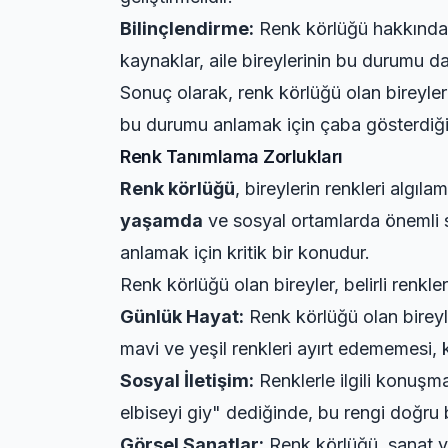
Bilinçlendirme:
Renk körlüğü hakkında bil
kaynaklar, aile bireylerinin bu durumu da
Sonuç olarak, renk körlüğü olan bireyler ve
bu durumu anlamak için çaba gösterdiğinde,
Renk Tanımlama Zorlukları
Renk körlüğü
, bireylerin renkleri algı
yaşamda
ve sosyal ortamlarda önemli sor
anlamak için kritik bir konudur.
Renk körlüğü olan bireyler, belirli renkle
Günlük Hayat:
Renk körlüğü olan bireyl
mavi ve yeşil renkleri ayırt edememesi,
Sosyal İletişim:
Renklerle ilgili konuşma
elbiseyi giy" dediğinde, bu rengi doğru b
Görsel Sanatlar:
Renk körlüğü, sanat ve