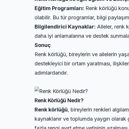
Eğitim Programları:
Renk körlüğü konus
olabilir. Bu tür programlar, bilgi paylaşım
Bilgilendirici Kaynaklar:
Aileler, renk 
daha iyi anlamalarına ve destek sunmala
Sonuç
Renk körlüğü, bireylerin ve ailelerin yaş
destekleyici bir ortam yaratması, ilişkil
adımlardandır.
Renk Körlüğü Nedir?
Renk körlüğü
, bireylerin renkleri algı
kaynaklanır ve toplumda yaygın olarak g
fazla rengi ayırt etme yetisinin azalması