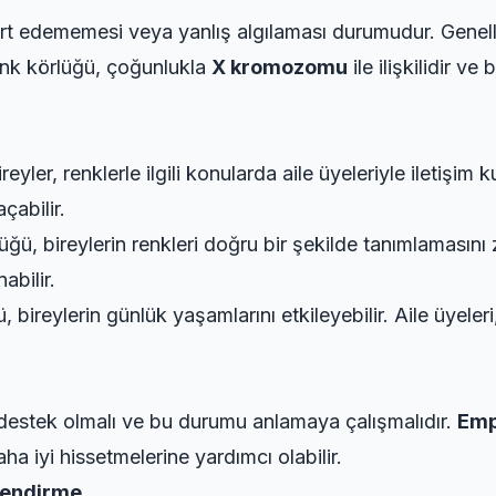
yırt edememesi veya yanlış algılaması durumudur. Genel
Renk körlüğü, çoğunlukla
X kromozomu
ile ilişkilidir v
yler, renklerle ilgili konularda aile üyeleriyle iletişim
çabilir.
ğü, bireylerin renkleri doğru bir şekilde tanımlamasını z
bilir.
 bireylerin günlük yaşamlarını etkileyebilir. Aile üye
e destek olmalı ve bu durumu anlamaya çalışmalıdır.
Emp
aha iyi hissetmelerine yardımcı olabilir.
çlendirme