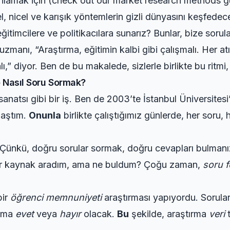
anlamak için (check out our
market research methods g
l, nicel ve karışık yöntemlerin gizli dünyasını keşfede
 eğitimcilere ve politikacılara sunarız? Bunlar, bize soru
zmanı, “Araştırma, eğitimin kalbi gibi çalışmalı. Her atı
ı,” diyor. Ben de bu makalede, sizlerle birlikte bu ritmi
e Nasıl Soru Sormak?
sanatsı gibi bir iş. Ben de 2003’te İstanbul Üniversites
laştım.
Onunla
birlikte çalıştığımız günlerde, her soru,
Çünkü, doğru sorular sormak, doğru cevapları bulman
ir kaynak aradım, ama ne buldum? Çoğu zaman,
soru 
bir
öğrenci memnuniyeti
araştırması yapıyordu. Sorula
ima
evet
veya
hayır
olacak.
Bu
şekilde, araştırma
veri
t