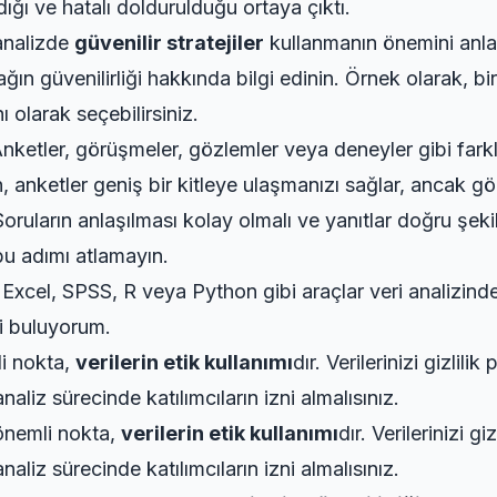
ığı ve hatalı doldurulduğu ortaya çıktı.
analizde
güvenilir stratejiler
kullanmanın önemini anlad
ın güvenilirliği hakkında bilgi edinin. Örnek olarak, bir
 olarak seçebilirsiniz.
 Anketler, görüşmeler, gözlemler veya deneyler gibi far
, anketler geniş bir kitleye ulaşmanızı sağlar, ancak gö
Soruların anlaşılması kolay olmalı ve yanıtlar doğru şek
bu adımı atlamayın.
 Excel, SPSS, R veya Python gibi araçlar veri analizinde 
li buluyorum.
li nokta,
verilerin etik kullanımı
dır. Verilerinizi gizlili
naliz sürecinde katılımcıların izni almalısınız.
 önemli nokta,
verilerin etik kullanımı
dır. Verilerinizi g
naliz sürecinde katılımcıların izni almalısınız.