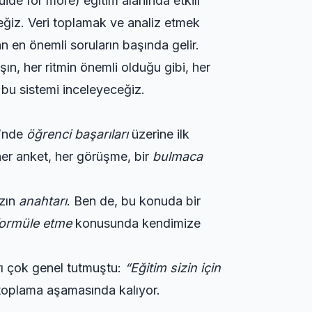
uide
for more) eğitim alanında etkili
ceğiz. Veri toplamak ve analiz etmek
lan en önemli soruların başında gelir.
şın, her ritmin önemli olduğu gibi, her
, bu sistemi inceleyeceğiz.
i’nde
öğrenci başarıları
üzerine ilk
 her anket, her görüşme, bir
bulmaca
ızın
anahtarı
. Ben de, bu konuda bir
formüle etme
konusunda kendimize
rı çok genel tutmuştu:
“Eğitim sizin için
oplama aşamasında kalıyor.