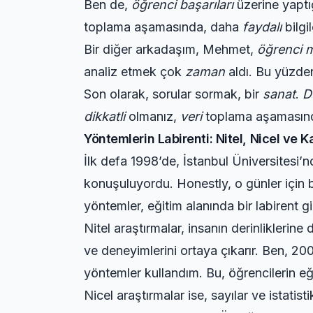
Ben de,
öğrenci başarıları
üzerine yaptı
toplama aşamasında, daha
faydalı
bilgi
Bir diğer arkadaşım, Mehmet,
öğrenci 
analiz etmek çok
zaman
aldı. Bu yüzde
Son olarak, sorular sormak, bir
sanat
.
D
dikkatli
olmanız,
veri
toplama aşamasın
Yöntemlerin Labirenti: Nitel, Nicel ve K
İlk defa 1998’de, İstanbul Üniversitesi
konuşuluyordu. Honestly, o günler için 
yöntemler, eğitim alanında bir labirent gi
Nitel araştırmalar, insanın derinliklerin
ve deneyimlerini ortaya çıkarır. Ben, 200
yöntemler kullandım. Bu, öğrencilerin eğ
Nicel araştırmalar ise, sayılar ve istatisti