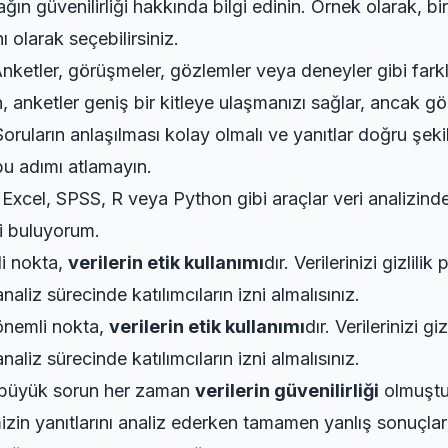
ın güvenilirliği hakkında bilgi edinin. Örnek olarak, bir
 olarak seçebilirsiniz.
 Anketler, görüşmeler, gözlemler veya deneyler gibi far
, anketler geniş bir kitleye ulaşmanızı sağlar, ancak gö
Soruların anlaşılması kolay olmalı ve yanıtlar doğru şek
bu adımı atlamayın.
 Excel, SPSS, R veya Python gibi araçlar veri analizinde 
li buluyorum.
li nokta,
verilerin etik kullanımı
dır. Verilerinizi gizlili
naliz sürecinde katılımcıların izni almalısınız.
 önemli nokta,
verilerin etik kullanımı
dır. Verilerinizi g
naliz sürecinde katılımcıların izni almalısınız.
n büyük sorun her zaman
verilerin güvenilirliği
olmuştu.
izin yanıtlarını analiz ederken tamamen yanlış sonuçlar