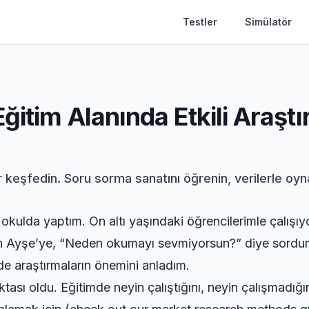
Testler
Simülatör
ğitim Alanında Etkili Araşt
 keşfedin. Soru sorma sanatını öğrenin, verilerle oyna
r okulda yaptım. On altı yaşındaki öğrencilerimle çalı
an Ayşe’ye, “Neden okumayı sevmiyorsun?” diye sordum
de araştırmaların önemini anladım.
tası oldu. Eğitimde neyin çalıştığını, neyin çalışmadığı