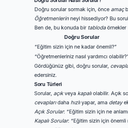
Doğru Sorular Nasıl Sorulur?
Doğru sorular sormak için, önce
amaç
b
Öğretmenlerin
neyi hissediyor? Bu soru
Ben de, bu konuda bir
tabloda
örnekler 
Doğru Sorular
“Eğitim sizin için ne kadar önemli?”
“Öğretmenleriniz nasıl yardımcı olabilir?
Gördüğünüz gibi, doğru sorular,
cevapla
edersiniz.
Soru Türleri
Sorular,
açık
veya
kapalı
olabilir. Açık s
cevapları
daha
hızlı
yapar, ama
detay
ek
Açık Sorular
: “Eğitim sizin için ne anlamı
Kapalı Sorular
: “Eğitim sizin için önemli