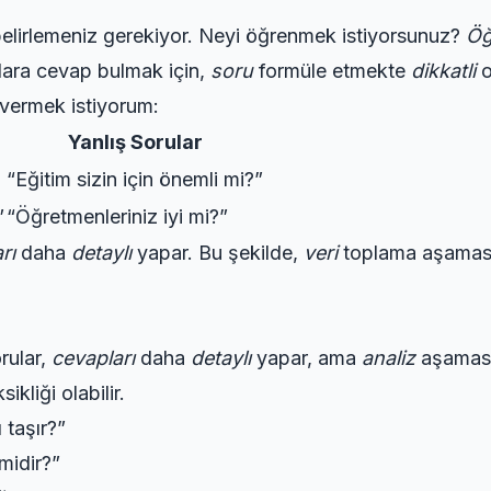
elirlemeniz gerekiyor. Neyi öğrenmek istiyorsunuz?
Öğ
lara cevap bulmak için,
soru
formüle etmekte
dikkatli
o
vermek istiyorum:
Yanlış Sorular
“Eğitim sizin için önemli mi?”
”
“Öğretmenleriniz iyi mi?”
rı
daha
detaylı
yapar. Bu şekilde,
veri
toplama aşamas
orular,
cevapları
daha
detaylı
yapar, ama
analiz
aşamas
sikliği olabilir.
 taşır?”
 midir?”