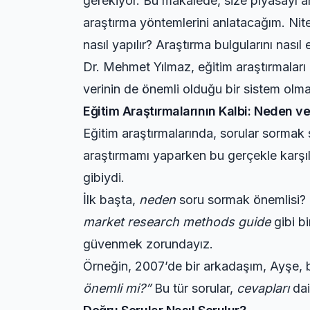
gerekiyor. Bu makalede, size piyasayı 
araştırma yöntemlerini anlatacağım. Nite
nasıl yapılır? Araştırma bulgularını nasıl
Dr. Mehmet Yılmaz, eğitim araştırmaları u
verinin de önemli olduğu bir sistem olmal
Eğitim Araştırmalarının Kalbi: Neden v
Eğitim araştırmalarında, sorular sormak 
araştırmamı yaparken bu gerçekle karşı
gibiydi.
İlk başta,
neden
soru sormak önemlisi? 
market research methods guide
gibi b
güvenmek zorundayız.
Örneğin, 2007’de bir arkadaşım, Ayşe, 
önemli mi?”
Bu tür sorular,
cevapları
da