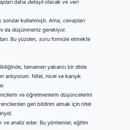
apları
daha
detaylı
olacak ve
veri
k sorular kullanmıştı. Ama,
cevapları
ını da düşünmeniz gerekiyor.
arı
. Bu yüzden,
soru
formüle etmekte
dildiğinde, tamamen yabancı bir dilde
anlıyorum. Nitel, nicel ve karışık
ar.
encilerin ve öğretmenlerin düşüncelerini
ncilerden geri bildirim almak için nitel
riydi.
plar ve analiz eder. Bu yöntemler, eğitim