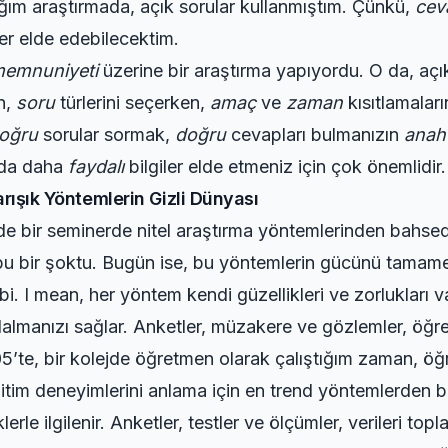
ğım araştırmada, açık sorular kullanmıştım. Çünkü,
cev
ler elde edebilecektim.
memnuniyeti
üzerine bir araştırma yapıyordu. O da, açı
n,
soru
türlerini seçerken,
amaç
ve
zaman
kısıtlamalar
oğru
sorular sormak,
doğru
cevapları bulmanızın
anaht
da daha
faydalı
bilgiler elde etmeniz için çok önemlidir.
arışık Yöntemlerin Gizli Dünyası
’nde bir seminerde nitel araştırma yöntemlerinden bahse
bu bir şoktu. Bugün ise, bu yöntemlerin gücünü tamamen 
bi. I mean, her yöntem kendi güzellikleri ve zorlukları v
e dalmanızı sağlar. Anketler, müzakere ve gözlemler, öğr
5’te, bir kolejde öğretmen olarak çalıştığım zaman, öğre
itim deneyimlerini anlama için
en trend yöntemler
den bi
klerle ilgilenir. Anketler, testler ve ölçümler, verileri to