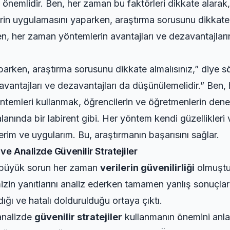
önemlidir. Ben, her zaman bu faktörleri dikkate alarak,
in uygulamasını yaparken, araştırma sorusunu dikkate a
en, her zaman yöntemlerin avantajları ve dezavantajları
arken, araştırma sorusunu dikkate almalısınız,” diye sö
 avantajları ve dezavantajları da düşünülemelidir.” Ben,
öntemleri kullanmak, öğrencilerin ve öğretmenlerin dene
 alanında bir labirent gibi. Her yöntem kendi güzellikleri
rim ve uygularım. Bu, araştırmanın başarısını sağlar.
e Analizde Güvenilir Stratejiler
n büyük sorun her zaman
verilerin güvenilirliği
olmuştu.
izin yanıtlarını analiz ederken tamamen yanlış sonuçlar
ığı ve hatalı doldurulduğu ortaya çıktı.
analizde
güvenilir stratejiler
kullanmanın önemini anlad