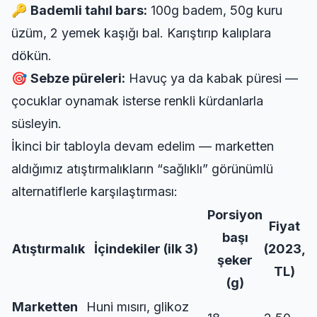
🔑
Bademli tahıl bars:
100g badem, 50g kuru
üzüm, 2 yemek kaşığı bal. Karıştırıp kalıplara
dökün.
🎯
Sebze püreleri:
Havuç ya da kabak püresi —
çocuklar oynamak isterse renkli kürdanlarla
süsleyin.
İkinci bir tabloyla devam edelim — marketten
aldığımız atıştırmalıkların “sağlıklı” görünümlü
alternatiflerle karşılaştırması:
Porsiyon
Fiyat
başı
Atıştırmalık
İçindekiler (ilk 3)
(2023,
şeker
TL)
(g)
Marketten
Huni mısırı, glikoz