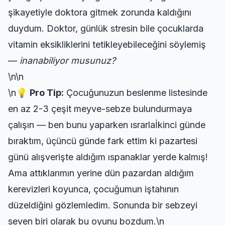
şikayetiyle doktora gitmek zorunda kaldığını
duydum. Doktor,
günlük stresin
bile çocuklarda
vitamin eksikliklerini tetikleyebileceğini söylemiş
—
inanabiliyor musunuz?
\n\n
\n💡
Pro Tip:
Çocuğunuzun beslenme listesinde
en az 2-3 çeşit meyve-sebze bulundurmaya
çalışın — ben bunu yaparken ısrarlaİkinci günde
bıraktım, üçüncü günde fark ettim ki pazartesi
günü alışverişte aldığım ıspanaklar yerde kalmış!
Ama attıklarımın yerine dün pazardan aldığım
kerevizleri koyunca, çocuğumun iştahının
düzeldiğini gözlemledim. Sonunda bir sebzeyi
seven biri olarak bu oyunu bozdum.\n