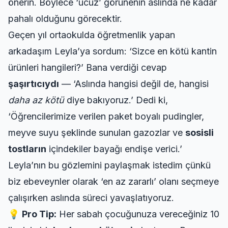
önerin. Böylece ‘ucuz’ görünenin aslında ne kadar
pahalı olduğunu görecektir.
Geçen yıl ortaokulda öğretmenlik yapan
arkadaşım Leyla’ya sordum: ‘Sizce en kötü kantin
ürünleri hangileri?’ Bana verdiği cevap
şaşırtıcıydı
— ‘Aslında hangisi değil de, hangisi
daha az kötü
diye bakıyoruz.’ Dedi ki,
‘Öğrencilerimize verilen paket boyalı pudingler,
meyve suyu şeklinde sunulan gazozlar ve
sosisli
tostların
içindekiler bayağı endişe verici.’
Leyla’nın bu gözlemini paylaşmak istedim çünkü
biz ebeveynler olarak ‘en az zararlı’ olanı seçmeye
çalışırken aslında süreci yavaşlatıyoruz.
💡
Pro Tip:
Her sabah çocuğunuza vereceğiniz 10