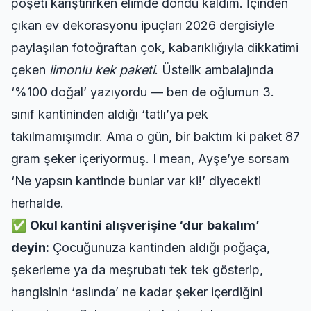
poşeti karıştırırken elimde dondu kaldım. İçinden
çıkan
ev dekorasyonu ipuçları 2026
dergisiyle
paylaşılan fotoğraftan çok, kabarıklığıyla dikkatimi
çeken
limonlu kek paketi
. Üstelik ambalajında
‘%100 doğal’ yazıyordu — ben de oğlumun 3.
sınıf kantininden aldığı ‘tatlı’ya pek
takılmamışımdır. Ama o gün, bir baktım ki paket 87
gram şeker içeriyormuş. I mean, Ayşe’ye sorsam
‘Ne yapsın kantinde bunlar var ki!’ diyecekti
herhalde.
✅
Okul kantini alışverişine ‘dur bakalım’
deyin:
Çocuğunuza kantinden aldığı poğaça,
şekerleme ya da meşrubatı tek tek gösterip,
hangisinin ‘aslında’ ne kadar şeker içerdiğini