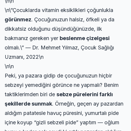
\n\n
\n\”Çocuklarda vitamin eksiklikleri çoğunlukla
görünmez
. Çocuğunuzun halsiz, öfkeli ya da
dikkatsiz olduğunu düşündüğünüzde, ilk
bakmanız gereken yer
beslenme çizelgesi
olmalı.\” — Dr. Mehmet Yılmaz, Çocuk Sağlığı
Uzmanı, 2022\n
\n\n
Peki, ya pazara gidip de çocuğunuzun hiçbir
sebzeyi yemediğini görünce ne yapmalı? Benim
taktiklerimden biri de
sebze pürelerini farklı
şekillerde sunmak
. Örneğin, geçen ay pazardan
aldığım patatesle havuç püresini, yumurtalı pide
içine koyup “gizli sebzeli pide” yaptım — oğlum