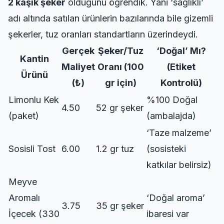
2 kaşık şeker
olduğunu öğrendik. Yani ‘sağlıklı’
adı altında satılan ürünlerin bazılarında bile gizemli
şekerler, tuz oranları standartların üzerindeydi.
Gerçek
Şeker/Tuz
‘Doğal’ Mı?
Kantin
Maliyet
Oranı (100
(Etiket
Ürünü
(₺)
gr için)
Kontrolü)
Limonlu Kek
%100 Doğal
4.50
52 gr şeker
(paket)
(ambalajda)
‘Taze malzeme’
Sosisli Tost
6.00
1.2 gr tuz
(sosisteki
katkılar belirsiz)
Meyve
Aromalı
‘Doğal aroma’
3.75
35 gr şeker
İçecek (330
ibaresi var