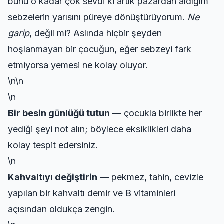
bunu o kadar çok sevdi ki artık pazardan aldığım
sebzelerin yarısını püreye dönüştürüyorum.
Ne
garip
, değil mi? Aslında hiçbir şeyden
hoşlanmayan bir çocuğun, eğer sebzeyi fark
etmiyorsa yemesi ne kolay oluyor.
\n\n
\n
Bir besin günlüğü tutun
— çocukla birlikte her
yediği şeyi not alın; böylece eksiklikleri daha
kolay tespit edersiniz.
\n
Kahvaltıyı değiştirin
— pekmez, tahin, cevizle
yapılan bir kahvaltı demir ve B vitaminleri
açısından oldukça zengin.