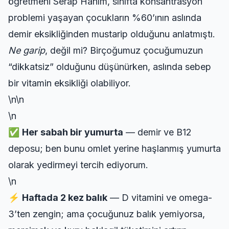
öğretmeni Serap Hanım, sınıfta konsantrasyon
problemi yaşayan çocukların %60’ının aslında
demir eksikliğinden mustarip olduğunu anlatmıştı.
Ne garip
, değil mi? Birçoğumuz çocuğumuzun
“dikkatsiz” olduğunu düşünürken, aslında sebep
bir vitamin eksikliği olabiliyor.
\n\n
\n
✅
Her sabah bir yumurta
— demir ve B12
deposu; ben bunu omlet yerine haşlanmış yumurta
olarak yedirmeyi tercih ediyorum.
\n
⚡
Haftada 2 kez balık
— D vitamini ve omega-
3’ten zengin; ama çocuğunuz balık yemiyorsa,