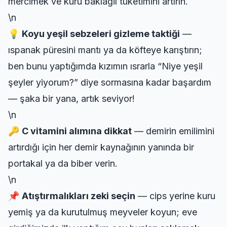
mercimek ve kuru baklagil tüketimini artırın.
\n
💡
Koyu yeşil sebzeleri gizleme taktiği
—
ıspanak püresini mantı ya da köfteye karıştırın;
ben bunu yaptığımda kızımın ısrarla “Niye yeşil
şeyler yiyorum?” diye sormasına kadar başardım
— şaka bir yana, artık seviyor!
\n
🔑
C vitamini alımına dikkat
— demirin emilimini
artırdığı için her demir kaynağının yanında bir
portakal ya da biber verin.
\n
📌
Atıştırmalıkları zeki seçin
— cips yerine kuru
yemiş ya da kurutulmuş meyveler koyun; eve