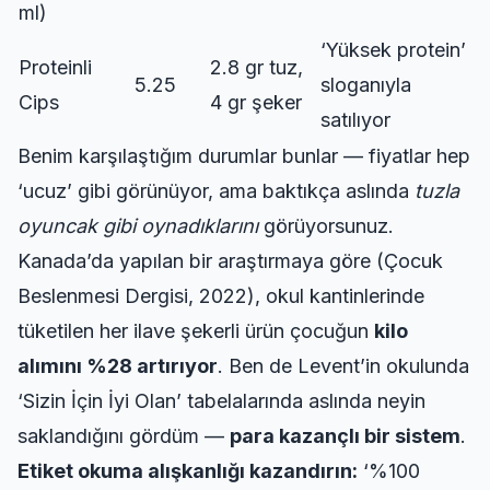
ml)
‘Yüksek protein’
Proteinli
2.8 gr tuz,
5.25
sloganıyla
Cips
4 gr şeker
satılıyor
Benim karşılaştığım durumlar bunlar — fiyatlar hep
‘ucuz’ gibi görünüyor, ama baktıkça aslında
tuzla
oyuncak gibi oynadıklarını
görüyorsunuz.
Kanada’da yapılan bir araştırmaya göre (Çocuk
Beslenmesi Dergisi, 2022), okul kantinlerinde
tüketilen her ilave şekerli ürün çocuğun
kilo
alımını %28 artırıyor
. Ben de Levent’in okulunda
‘Sizin İçin İyi Olan’ tabelalarında aslında neyin
saklandığını gördüm —
para kazançlı bir sistem
.
Etiket okuma alışkanlığı kazandırın:
‘%100