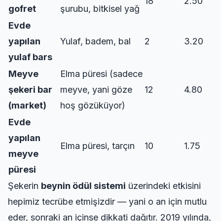
18
2.50
gofret
şurubu, bitkisel yağ
Evde
yapılan
Yulaf, badem, bal
2
3.20
yulaf bars
Meyve
Elma püresi (sadece
şekeri bar
meyve, yani göze
12
4.80
(market)
hoş gözüküyor)
Evde
yapılan
Elma püresi, tarçın
10
1.75
meyve
püresi
Şekerin
beynin ödül sistemi
üzerindeki etkisini
hepimiz tecrübe etmişizdir — yani o an için mutlu
eder, sonraki an içinse dikkati dağıtır. 2019 yılında,