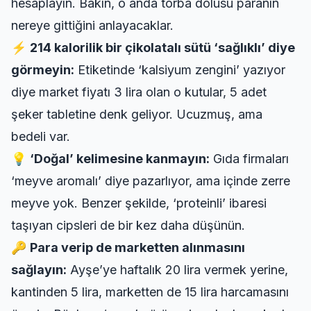
hesaplayın. Bakın, o anda torba dolusu paranın
nereye gittiğini anlayacaklar.
⚡
214 kalorilik bir çikolatalı sütü ‘sağlıklı’ diye
görmeyin:
Etiketinde ‘kalsiyum zengini’ yazıyor
diye market fiyatı 3 lira olan o kutular, 5 adet
şeker tabletine denk geliyor. Ucuzmuş, ama
bedeli var.
💡
‘Doğal’ kelimesine kanmayın:
Gıda firmaları
‘meyve aromalı’ diye pazarlıyor, ama içinde zerre
meyve yok. Benzer şekilde, ‘proteinli’ ibaresi
taşıyan cipsleri de bir kez daha düşünün.
🔑
Para verip de marketten alınmasını
sağlayın:
Ayşe’ye haftalık 20 lira vermek yerine,
kantinden 5 lira, marketten de 15 lira harcamasını