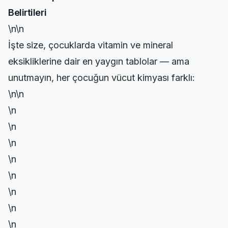
Belirtileri
\n\n
İşte size, çocuklarda vitamin ve mineral
eksikliklerine dair en yaygın tablolar — ama
unutmayın, her çocuğun vücut kimyası farklı:
\n\n
\n
\n
\n
\n
\n
\n
\n
\n