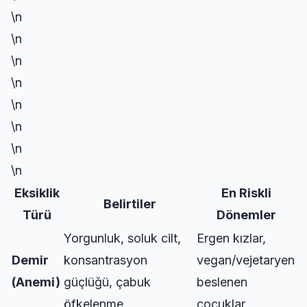
\n
\n
\n
\n
\n
\n
\n
\n
Eksiklik
En Riskli
Belirtiler
Türü
Dönemler
Yorgunluk, soluk cilt,
Ergen kızlar,
Demir
konsantrasyon
vegan/vejetaryen
(Anemi)
güçlüğü, çabuk
beslenen
öfkelenme
çocuklar