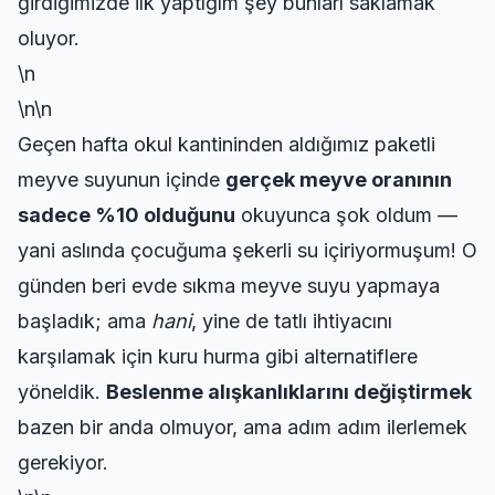
girdiğimizde ilk yaptığım şey bunları saklamak
oluyor.
\n
\n\n
Geçen hafta okul kantininden aldığımız paketli
meyve suyunun içinde
gerçek meyve oranının
sadece %10 olduğunu
okuyunca şok oldum —
yani aslında çocuğuma şekerli su içiriyormuşum! O
günden beri evde sıkma meyve suyu yapmaya
başladık; ama
hani
, yine de tatlı ihtiyacını
karşılamak için kuru hurma gibi alternatiflere
yöneldik.
Beslenme alışkanlıklarını değiştirmek
bazen bir anda olmuyor, ama adım adım ilerlemek
gerekiyor.