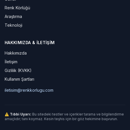
Renk Körlüğü
Araştırma
Teknoloji
HAKKIMIZDA & İLETIŞIM
Hakkımızda
İletişim
Gizlilik (KVKK)
Kullanım Şartları
iletisim@renkkorlugu.com
⚠ Tıbbi Uyarı:
Bu sitedeki testler ve içerikler tarama ve bilgilendirme
amaçlıdır; tanı koymaz. Kesin teşhis için bir göz hekimine başvurun.