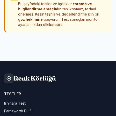
Bu sayfadaki testler ve içerikler
tarama ve
bilgilendirme amaçlıdır
; tanı koymaz, tedavi
önermez. Kesin teşhis ve değerlendirme için bir
göz hekimine
başvurun. Test sonuçları monitör
ayarlarınızdan etkilenebilir.
Renk Körlüğü
TESTLER
Ishihara Testi
Farnsworth D-15