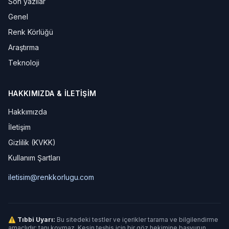
Son yazılar
Genel
Renk Körlüğü
Araştırma
Teknoloji
HAKKIMIZDA & İLETIŞIM
Hakkımızda
İletişim
Gizlilik (KVKK)
Kullanım Şartları
iletisim@renkkorlugu.com
⚠ Tıbbi Uyarı:
Bu sitedeki testler ve içerikler tarama ve bilgilendirme
amaçlıdır; tanı koymaz. Kesin teşhis için bir göz hekimine başvurun.