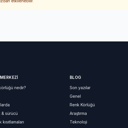
zdan etkilenebilir.
 MERKEZI
BLOG
örlüğü nedir?
Son yazılar
Genel
larda
Renk Körlüğü
t & sürücü
Araştırma
 kısıtlamaları
Teknoloji