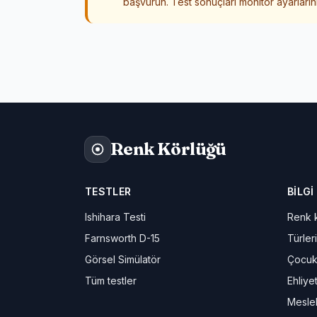
başvurun. Test sonuçları monitör ayarlarını
Renk Körlüğü
TESTLER
BILGI
Ishihara Testi
Renk k
Farnsworth D-15
Türleri
Görsel Simülatör
Çocuk
Tüm testler
Ehliye
Meslek