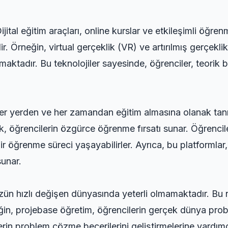
ijital eğitim araçları, online kurslar ve etkileşimli öğr
. Örneğin, virtual gerçeklik (VR) ve artırılmış gerçeklik
aktadır. Bu teknolojiler sayesinde, öğrenciler, teorik bil
her yerden ve her zamandan eğitim almasına olanak tanır.
ak, öğrencilerin özgürce öğrenme fırsatı sunar. Öğrenci
bir öğrenme süreci yaşayabilirler. Ayrıca, bu platformlar
sunar.
n hızlı değişen dünyasında yeterli olmamaktadır. Bu ned
ğin, projebase öğretim, öğrencilerin gerçek dünya prob
rin problem çözme becerilerini geliştirmelerine yardımc