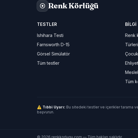
Renk Körlüğü
TESTLER
BILGI
Ishihara Testi
Renk k
Farnsworth D-15
Türleri
Görsel Simülatör
Çocuk
Tüm testler
Ehliye
Meslek
Tüm k
⚠ Tıbbi Uyarı:
Bu sitedeki testler ve içerikler tarama v
başvurun.
© 2026 renkkorlugu.com — Tüm hakları saklıdır.