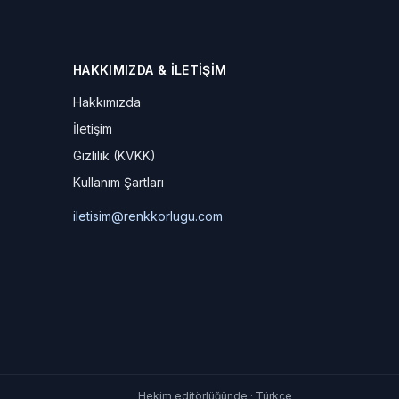
HAKKIMIZDA & İLETIŞIM
Hakkımızda
İletişim
Gizlilik (KVKK)
Kullanım Şartları
iletisim@renkkorlugu.com
Hekim editörlüğünde · Türkçe