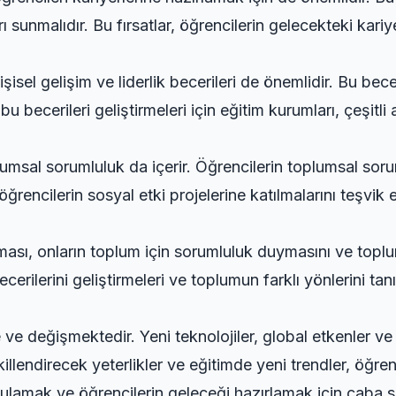
rı sunmalıdır. Bu fırsatlar, öğrencilerin gelecekteki kari
işisel gelişim ve liderlik becerileri de önemlidir. Bu bece
bu becerileri geliştirmeleri için eğitim kurumları, çeşitl
lumsal sorumluluk da içerir. Öğrencilerin toplumsal soruml
öğrencilerin sosyal etki projelerine katılmalarını teşvik 
ılması, onların toplum için sorumluluk duymasını ve topl
becerilerini geliştirmeleri ve toplumun farklı yönlerini ta
ve değişmektedir. Yeni teknolojiler, global etkenler ve 
llendirecek yeterlikler ve eğitimde yeni trendler, öğrenc
ulamak ve öğrencilerin geleceği hazırlamak için çaba sa