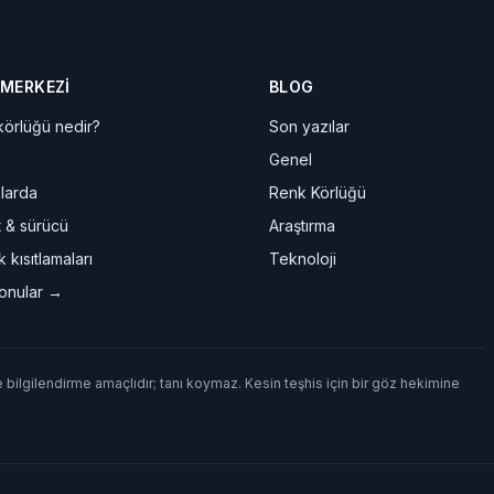
 MERKEZI
BLOG
örlüğü nedir?
Son yazılar
Genel
larda
Renk Körlüğü
t & sürücü
Araştırma
 kısıtlamaları
Teknoloji
onular →
e bilgilendirme amaçlıdır; tanı koymaz. Kesin teşhis için bir göz hekimine