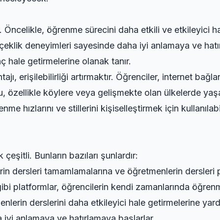
Öncelikle, öğrenme sürecini daha etkili ve etkileyici hale
eklik deneyimleri sayesinde daha iyi anlamaya ve hatırl
nç hale getirmelerine olanak tanır.
jı, erişilebilirliği artırmaktır. Öğrenciler, internet bağ
 Bu, özellikle köylere veya gelişmekte olan ülkelerde yaş
nme hızlarını ve stillerini kişiselleştirmek için kullanılab
çeşitli. Bunların bazıları şunlardır:
rin dersleri tamamlamalarına ve öğretmenlerin dersleri 
 platformlar, öğrencilerin kendi zamanlarında öğrenme
nlerin derslerini daha etkileyici hale getirmelerine yardı
a iyi anlamaya ve hatırlamaya başlarlar.