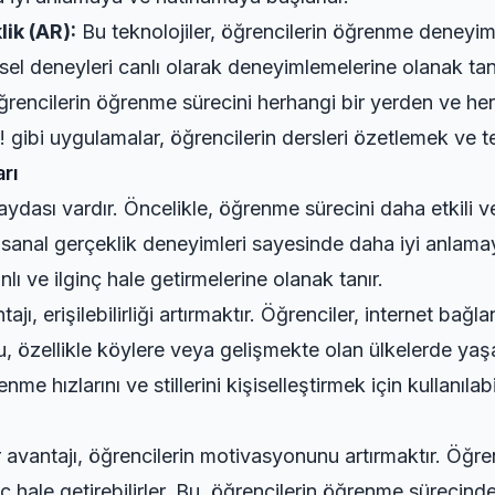
ik (AR):
Bu teknolojiler, öğrencilerin öğrenme deneyimin
imsel deneyleri canlı olarak deneyimlemelerine olanak tan
rencilerin öğrenme sürecini herhangi bir yerden ve he
 gibi uygulamalar, öğrencilerin dersleri özetlemek ve tes
rı
ydası vardır. Öncelikle, öğrenme sürecini daha etkili ve e
 sanal gerçeklik deneyimleri sayesinde daha iyi anlamay
lı ve ilginç hale getirmelerine olanak tanır.
jı, erişilebilirliği artırmaktır. Öğrenciler, internet bağ
 Bu, özellikle köylere veya gelişmekte olan ülkelerde yaş
nme hızlarını ve stillerini kişiselleştirmek için kullanılab
r avantajı, öğrencilerin motivasyonunu artırmaktır. Öğren
nç hale getirebilirler. Bu, öğrencilerin öğrenme süreci