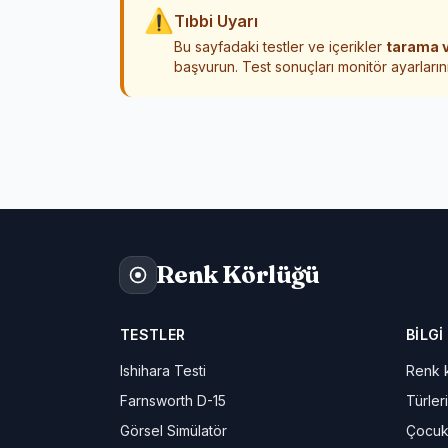
⚠
Tıbbi Uyarı
Bu sayfadaki testler ve içerikler
tarama v
başvurun. Test sonuçları monitör ayarlarını
Renk Körlüğü
TESTLER
BILGI
Ishihara Testi
Renk k
Farnsworth D-15
Türleri
Görsel Simülatör
Çocuk