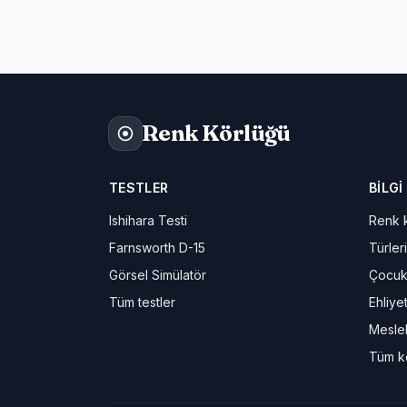
Renk Körlüğü
TESTLER
BILGI
Ishihara Testi
Renk k
Farnsworth D-15
Türleri
Görsel Simülatör
Çocuk
Tüm testler
Ehliye
Meslek
Tüm k