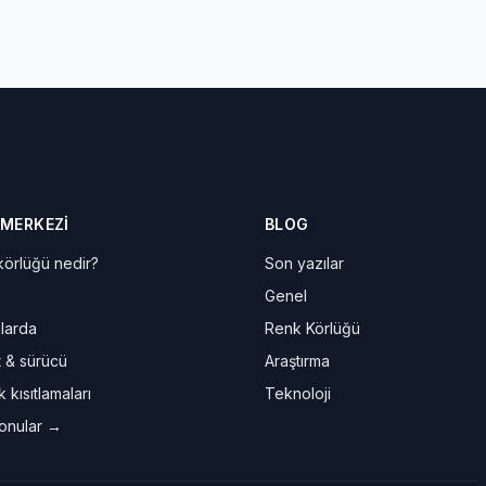
 MERKEZI
BLOG
örlüğü nedir?
Son yazılar
Genel
larda
Renk Körlüğü
t & sürücü
Araştırma
 kısıtlamaları
Teknoloji
onular →