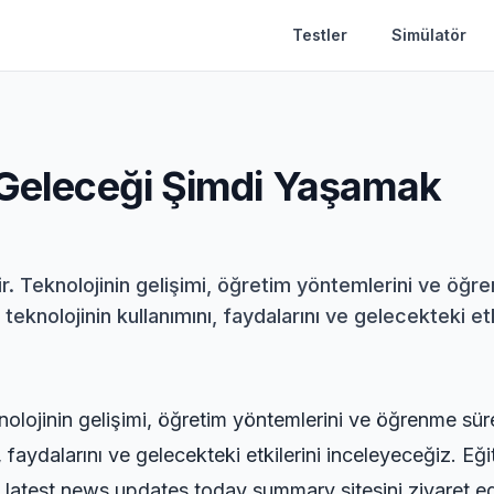
Testler
Simülatör
: Geleceği Şimdi Yaşamak
ir. Teknolojinin gelişimi, öğretim yöntemlerini ve öğ
knolojinin kullanımını, faydalarını ve gelecekteki etki
nolojinin gelişimi, öğretim yöntemlerini ve öğrenme sü
, faydalarını ve gelecekteki etkilerini inceleyeceğiz. Eğ
n
latest news updates today summary
sitesini ziyaret ed