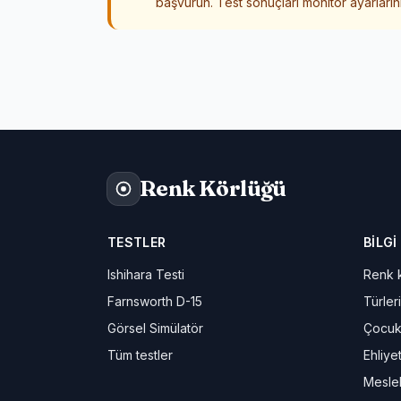
başvurun. Test sonuçları monitör ayarlarını
Renk Körlüğü
TESTLER
BILGI
Ishihara Testi
Renk k
Farnsworth D-15
Türleri
Görsel Simülatör
Çocuk
Tüm testler
Ehliye
Meslek