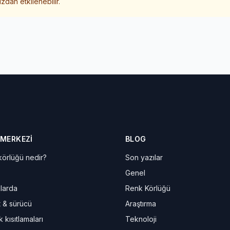
zdan etkilenebilir.
 MERKEZI
BLOG
örlüğü nedir?
Son yazılar
Genel
larda
Renk Körlüğü
t & sürücü
Araştırma
 kısıtlamaları
Teknoloji