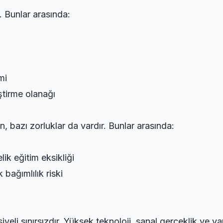
. Bunlar arasında:
mi
ştirme olanağı
, bazı zorluklar da vardır. Bunlar arasında:
ik eğitim eksikliği
 bağımlılık riski
yeli sınırsızdır. Yüksek teknoloji, sanal gerçeklik ve y