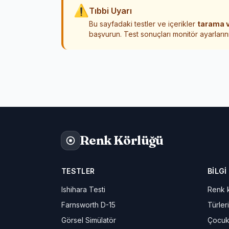
⚠
Tıbbi Uyarı
Bu sayfadaki testler ve içerikler
tarama v
başvurun. Test sonuçları monitör ayarlarını
Renk Körlüğü
TESTLER
BILGI
Ishihara Testi
Renk k
Farnsworth D-15
Türleri
Görsel Simülatör
Çocuk