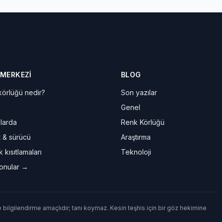
 MERKEZI
BLOG
örlüğü nedir?
Son yazılar
Genel
larda
Renk Körlüğü
t & sürücü
Araştırma
 kısıtlamaları
Teknoloji
onular →
e bilgilendirme amaçlıdır; tanı koymaz. Kesin teşhis için bir göz hekimine