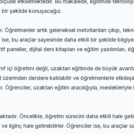
 ölçüde etkilemektedir. Bu makalede, eğitimde teknoloj
ı bir şekilde konuşacağız.
r. Öğretmenler artık geleneksel metotlardan çıkıp, tekno
er ise, bu araçlar sayesinde daha etkili bir şekilde bilgi
aktif paneller, dijital ders kitapları ve eğitim yazılımlar
nıf içi öğretimi değil, uzaktan eğitimde de büyük avanta
üzerinden derslere katılabilir ve öğretmenlerle etkileşim
ğrenciler, uzaktan eğitim aracılığıyla, meslekleriyle ilgi
ktadır. Öncelikle, öğretim sürecini daha etkili hale get
 ve ilginç hale getirebilirler. Öğrenciler ise, bu araçlar s