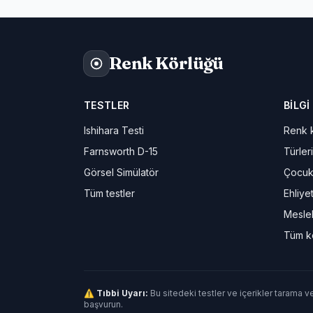
Renk Körlüğü
TESTLER
BILGI
Ishihara Testi
Renk k
Farnsworth D-15
Türleri
Görsel Simülatör
Çocuk
Tüm testler
Ehliye
Meslek
Tüm k
⚠ Tıbbi Uyarı:
Bu sitedeki testler ve içerikler tarama v
başvurun.