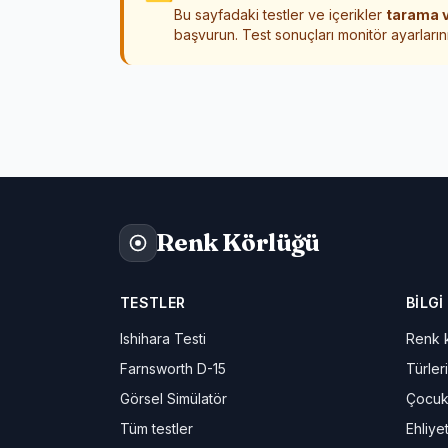
Bu sayfadaki testler ve içerikler
tarama v
başvurun. Test sonuçları monitör ayarlarını
Renk Körlüğü
TESTLER
BILGI
Ishihara Testi
Renk k
Farnsworth D-15
Türleri
Görsel Simülatör
Çocuk
Tüm testler
Ehliye