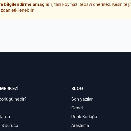
e bilgilendirme amaçlıdır
; tanı koymaz, tedavi önermez. Kesin teş
zdan etkilenebilir.
 MERKEZI
BLOG
örlüğü nedir?
Son yazılar
Genel
larda
Renk Körlüğü
t & sürücü
Araştırma