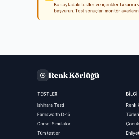
Bu sayfadaki testler ve içerikler
tarama v
başvurun. Test sonuçları monitör ayarlarını
Renk Körlüğü
TESTLER
BILGI
Ishihara Testi
Renk k
Farnsworth D-15
Türleri
Görsel Simülatör
Çocuk
Tüm testler
Ehliye