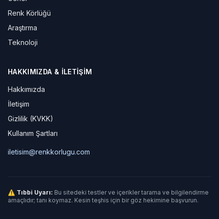
Renk Körlüğü
Araştırma
Teknoloji
HAKKIMIZDA & İLETIŞIM
Hakkımızda
İletişim
Gizlilik (KVKK)
Kullanım Şartları
iletisim@renkkorlugu.com
⚠ Tıbbi Uyarı:
Bu sitedeki testler ve içerikler tarama ve bilgilendirme
amaçlıdır; tanı koymaz. Kesin teşhis için bir göz hekimine başvurun.