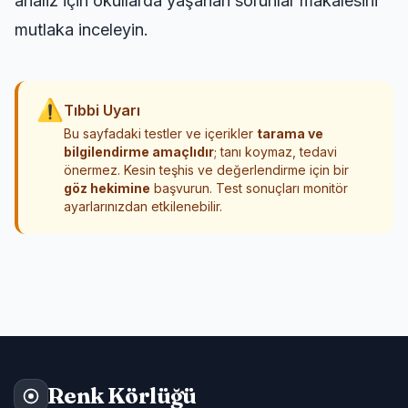
analiz için
okullarda yaşanan sorunlar
makalesini
mutlaka inceleyin.
⚠
Tıbbi Uyarı
Bu sayfadaki testler ve içerikler
tarama ve
bilgilendirme amaçlıdır
; tanı koymaz, tedavi
önermez. Kesin teşhis ve değerlendirme için bir
göz hekimine
başvurun. Test sonuçları monitör
ayarlarınızdan etkilenebilir.
Renk Körlüğü