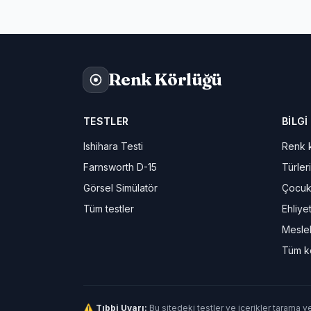
Renk Körlüğü
TESTLER
BILGI
Ishihara Testi
Renk k
Farnsworth D-15
Türleri
Görsel Simülatör
Çocuk
Tüm testler
Ehliye
Meslek
Tüm k
⚠ Tıbbi Uyarı:
Bu sitedeki testler ve içerikler tarama v