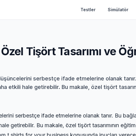
Testler
Simülatör
: Özel Tişört Tasarımı ve Ö
 düşüncelerini serbestçe ifade etmelerine olanak tanır.
a etkili hale getirebilir. Bu makale, özel tişört tasarım
lerini serbestçe ifade etmelerine olanak tanır. Bu bağla
hale getirebilir. Bu makale, özel tişört tasarımının eğiti
m t shirts for your business
konusunda ipuçları verecek