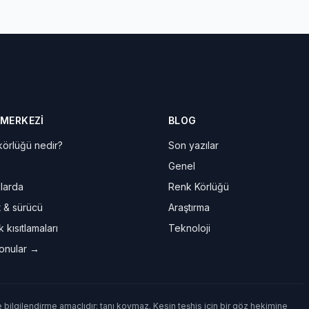
 MERKEZI
BLOG
örlüğü nedir?
Son yazılar
Genel
larda
Renk Körlüğü
t & sürücü
Araştırma
 kısıtlamaları
Teknoloji
onular →
e bilgilendirme amaçlıdır; tanı koymaz. Kesin teşhis için bir göz hekimine