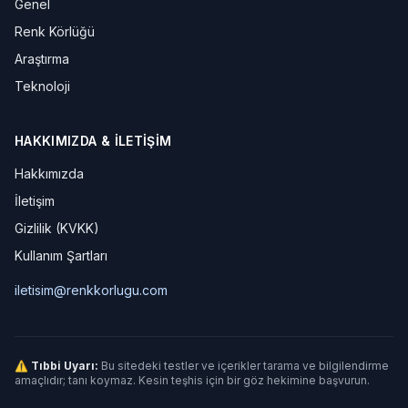
Genel
Renk Körlüğü
Araştırma
Teknoloji
HAKKIMIZDA & İLETIŞIM
Hakkımızda
İletişim
Gizlilik (KVKK)
Kullanım Şartları
iletisim@renkkorlugu.com
⚠ Tıbbi Uyarı:
Bu sitedeki testler ve içerikler tarama ve bilgilendirme
amaçlıdır; tanı koymaz. Kesin teşhis için bir göz hekimine başvurun.