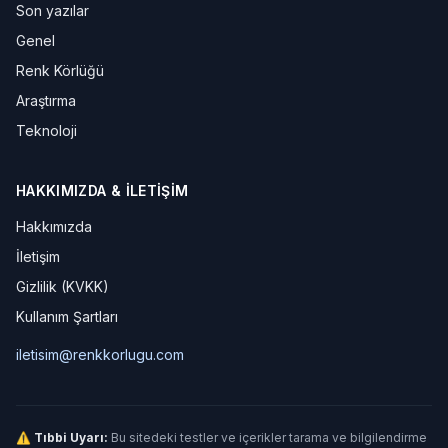
Son yazılar
Genel
Renk Körlüğü
Araştırma
Teknoloji
HAKKIMIZDA & İLETIŞIM
Hakkımızda
İletişim
Gizlilik (KVKK)
Kullanım Şartları
iletisim@renkkorlugu.com
⚠ Tıbbi Uyarı:
Bu sitedeki testler ve içerikler tarama ve bilgilendirme