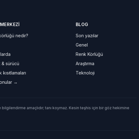
 MERKEZI
BLOG
örlüğü nedir?
Son yazılar
Genel
larda
Renk Körlüğü
t & sürücü
Araştırma
 kısıtlamaları
Teknoloji
onular →
e bilgilendirme amaçlıdır; tanı koymaz. Kesin teşhis için bir göz hekimine