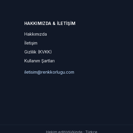
HAKKIMIZDA & İLETIŞIM
Hakkımızda
İletişim
Gizlilik (KVKK)
Kullanım Şartları
iletisim@renkkorlugu.com
Hekim editörlüğünde · Türkçe