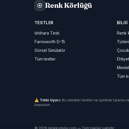
Renk Körlüğü
TESTLER
BILGI
Ishihara Testi
Renk k
Farnsworth D-15
Türleri
Görsel Simülatör
Çocuk
Tüm testler
Ehliye
Meslek
Tüm k
⚠ Tıbbi Uyarı:
Bu sitedeki testler ve içerikler tarama v
başvurun.
© 2026 renkkorlugu.com — Tüm hakları saklıdır.