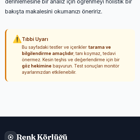
derinlemesine bir analiz için
öğrenmeyi holistik bir
bakışta
makalesini okumanızı öneririz.
⚠
Tıbbi Uyarı
Bu sayfadaki testler ve içerikler
tarama ve
bilgilendirme amaçlıdır
; tanı koymaz, tedavi
önermez. Kesin teşhis ve değerlendirme için bir
göz hekimine
başvurun. Test sonuçları monitör
ayarlarınızdan etkilenebilir.
Renk Körlüğü