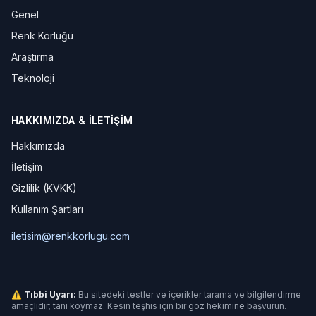
Genel
Renk Körlüğü
Araştırma
Teknoloji
HAKKIMIZDA & İLETIŞIM
Hakkımızda
İletişim
Gizlilik (KVKK)
Kullanım Şartları
iletisim@renkkorlugu.com
⚠ Tıbbi Uyarı:
Bu sitedeki testler ve içerikler tarama ve bilgilendirme
amaçlıdır; tanı koymaz. Kesin teşhis için bir göz hekimine başvurun.