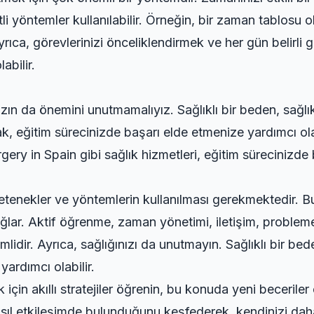
i yöntemler kullanılabilir. Örneğin, bir zaman tablosu o
yrıca, görevlerinizi önceliklendirmek ve her gün belirl
abilir.
zın da önemini unutmamalıyız. Sağlıklı bir beden, sağlıkl
, eğitim sürecinizde başarı elde etmenize yardımcı olabi
rgery in Spain
gibi sağlık hizmetleri, eğitim sürecinizde 
yetenekler ve yöntemlerin kullanılması gerekmektedir. B
ağlar. Aktif öğrenme, zaman yönetimi, iletişim, proble
idir. Ayrıca, sağlığınızı da unutmayın. Sağlıklı bir beden
ardımcı olabilir.
k için
akıllı stratejiler öğrenin
, bu konuda yeni beceriler ed
 nasıl etkileşimde bulunduğunu keşfederek, kendinizi daha 