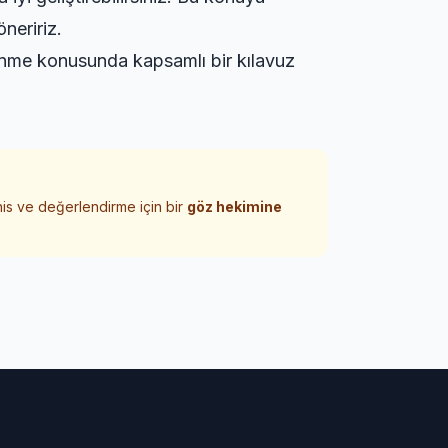
neririz.
enme
konusunda kapsamlı bir kılavuz
his ve değerlendirme için bir
göz hekimine