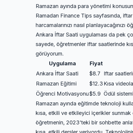
Ramazan ayında para yönetimi konusund
Ramadan Finance Tips
sayfasında, ifta
harcamalarınızı nasıl planlayacağınızı öğr
Ankara İftar Saati uygulaması da pek çok
sayede, öğretmenler iftar saatlerinde kı
görüyorum.
Uygulama
Fiyat
Ankara İftar Saati
$8.7
Iftar saatler
Ramazan Eğitimi
$12.3
Kısa videolar
Öğrenci Motivasyonu
$5.9
Ödül sistem
Ramazan ayında eğitimde teknoloji kulla
kısa, etkili ve etkileyici içerikler sun
öğretmenin, 2023’teki bir sohbette anlat
kısa, etkili dersler veriyordu. Teknoloj