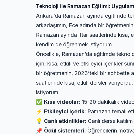
Teknoloji ile Ramazan Eğitimi: Uygulam
Ankara’da Ramazan ayında eğitimde tekn
arkadaşımın, Ece adında bir öğretmenin, 
Ramazan ayında iftar saatlerinde kısa, et
kendim de öğrenmek istiyorum.
Öncelikle, Ramazan’da eğitimde teknoloj
için, kısa, etkili ve etkileyici içerikl
bir öğretmenin, 2023’teki bir sohbette a
saatlerinde kısa, etkili dersler veriyor
istiyorum.
✅
Kısa videolar:
15-20 dakikalık videol
⚡
Etkileyici içerik:
Ramazan temalı etki
💡
Canlı etkinlikler:
Canlı derse katılım
📌
Ödül sistemleri:
Öğrencilerin motiva