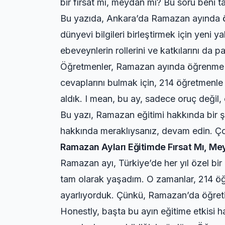
bir fırsat mı, meydan mı? Bu soru beni ta
Bu yazıda, Ankara’da Ramazan ayında öğr
dünyevi bilgileri birleştirmek için yeni y
ebeveynlerin rollerini ve katkılarını da 
Öğretmenler, Ramazan ayında öğrenme süre
cevaplarını bulmak için, 214 öğretmenle 
aldık. I mean, bu ay, sadece oruç değil
Bu yazı, Ramazan eğitimi hakkında bir 
hakkında meraklıysanız, devam edin. Çok
Ramazan Ayları Eğitimde Fırsat Mı, M
Ramazan ayı, Türkiye’de her yıl özel b
tam olarak yaşadım. O zamanlar, 214 öğ
ayarlıyorduk. Çünkü, Ramazan’da öğretim,
Honestly, başta bu ayın eğitime etkisi 