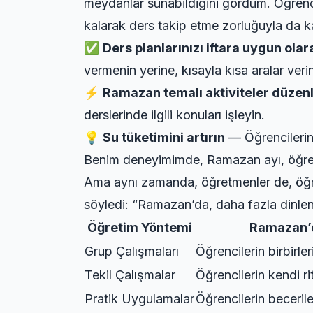
meydanlar sunabildiğini gördüm. Öğrenc
kalarak ders takip etme zorluğuyla da ka
✅
Ders planlarınızı iftara uygun olar
vermenin yerine, kısayla kısa aralar veri
⚡
Ramazan temalı aktiviteler düzen
derslerinde ilgili konuları işleyin.
💡
Su tüketimini artırın
— Öğrencilerin s
Benim deneyimimde, Ramazan ayı, öğretim
Ama aynı zamanda, öğretmenler de, öğren
söyledi: “Ramazan’da, daha fazla dinle
Öğretim Yöntemi
Ramazan’d
Grup Çalışmaları
Öğrencilerin birbirleri
Tekil Çalışmalar
Öğrencilerin kendi r
Pratik Uygulamalar
Öğrencilerin beceriler