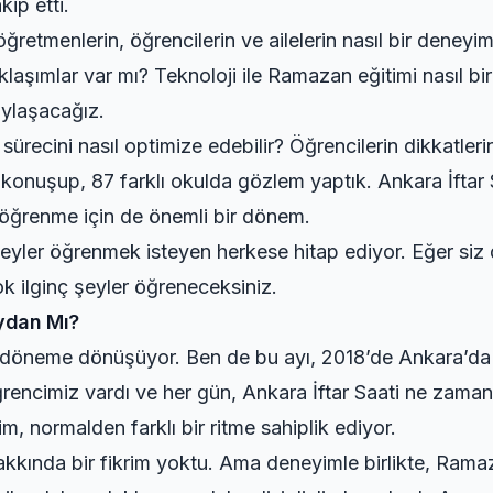
kip etti.
etmenlerin, öğrencilerin ve ailelerin nasıl bir deneyim
aklaşımlar var mı? Teknoloji ile Ramazan eğitimi nasıl bi
paylaşacağız.
cini nasıl optimize edebilir? Öğrencilerin dikkatlerini 
konuşup, 87 farklı okulda gözlem yaptık. Ankara İftar S
, öğrenme için de önemli bir dönem.
şeyler öğrenmek isteyen herkese hitap ediyor. Eğer si
 ilginç şeyler öğreneceksiniz.
eydan Mı?
ir döneme dönüşüyor. Ben de bu ayı, 2018’de Ankara’da 
rencimiz vardı ve her gün,
Ankara İftar Saati
ne zaman 
 normalden farklı bir ritme sahiplik ediyor.
hakkında bir fikrim yoktu. Ama deneyimle birlikte, Ram