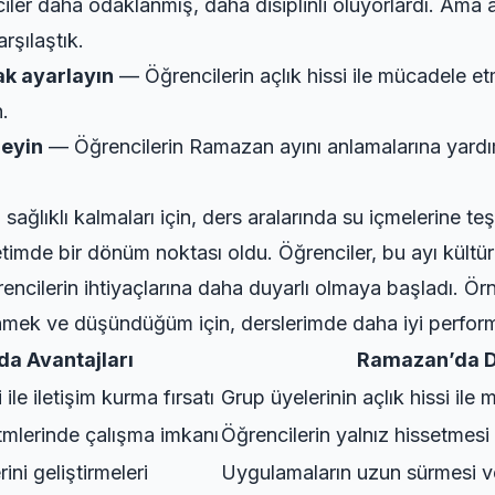
iler daha odaklanmış, daha disiplinli oluyorlardı. Ama
rşılaştık.
ak ayarlayın
— Öğrencilerin açlık hissi ile mücadele etm
n.
leyin
— Öğrencilerin Ramazan ayını anlamalarına yardımc
ağlıklı kalmaları için, ders aralarında su içmelerine teş
de bir dönüm noktası oldu. Öğrenciler, bu ayı kültüre
cilerin ihtiyaçlarına daha duyarlı olmaya başladı. Örn
nmek ve düşündüğüm için, derslerimde daha iyi perfor
a Avantajları
Ramazan’da D
 ile iletişim kurma fırsatı
Grup üyelerinin açlık hissi ile
itmlerinde çalışma imkanı
Öğrencilerin yalnız hissetmesi
ini geliştirmeleri
Uygulamaların uzun sürmesi ve