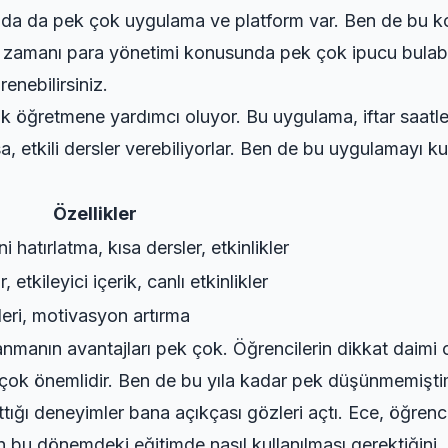
a da pek çok uygulama ve platform var. Ben de bu ko
r zamanı para yönetimi konusunda pek çok ipucu bulabil
enebilirsiniz.
 öğretmene yardımcı oluyor. Bu uygulama, iftar saatler
sa, etkili dersler verebiliyorlar. Ben de bu uygulamayı 
Özellikler
ini hatırlatma, kısa dersler, etkinlikler
, etkileyici içerik, canlı etkinlikler
leri, motivasyon artırma
nmanın avantajları pek çok. Öğrencilerin dikkat daimi o
mak çok önemlidir. Ben de bu yıla kadar pek düşünmemişt
tığı deneyimler bana açıkçası gözleri açtı. Ece, öğrenc
inin bu dönemdeki eğitimde nasıl kullanılması gerektiğin