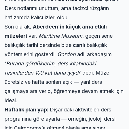
Ders notlarımı unuttum, ama tacizci rüzgârın
hafızamda kalıcı izleri oldu.
Son olarak,
Aberdeen’in küçük ama etkili
müzeleri
var.
Maritime Museum
, geçen sene
balıkçılık tarihi dersinde bize
canlı
balıkçılık
yöntemlerini gösterdi.
Gordon
adlı arkadaşım
‘
Burada gördüklerim, ders kitabındaki
resimlerden 100 kat daha iyiydi
’ dedi. Müze
ücretsiz ve hafta sonları açık — yani ders
çalışmaya ara verip, öğrenmeye devam etmek için
ideal.
Haftalık plan yap:
Dışarıdaki aktiviteleri ders
programına göre ayarla — örneğin, jeoloji dersi
için Cairngorms’a gitmeyi planla ama sınav