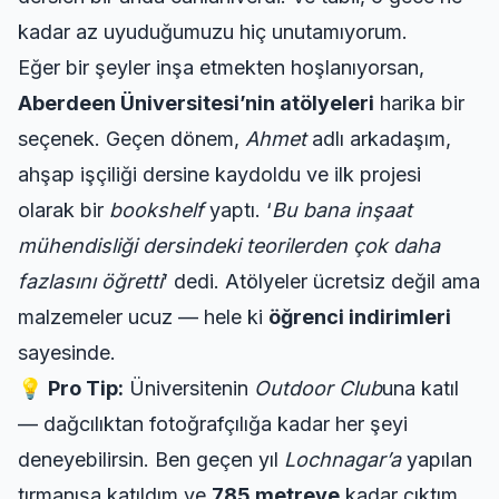
kadar az uyuduğumuzu hiç unutamıyorum.
Eğer bir şeyler inşa etmekten hoşlanıyorsan,
Aberdeen Üniversitesi’nin atölyeleri
harika bir
seçenek. Geçen dönem,
Ahmet
adlı arkadaşım,
ahşap işçiliği dersine kaydoldu ve ilk projesi
olarak bir
bookshelf
yaptı. ‘
Bu bana inşaat
mühendisliği dersindeki teorilerden çok daha
fazlasını öğretti
’ dedi. Atölyeler ücretsiz değil ama
malzemeler ucuz — hele ki
öğrenci indirimleri
sayesinde.
💡
Pro Tip:
Üniversitenin
Outdoor Club
una katıl
— dağcılıktan fotoğrafçılığa kadar her şeyi
deneyebilirsin. Ben geçen yıl
Lochnagar’a
yapılan
tırmanışa katıldım ve
785 metreye
kadar çıktım.