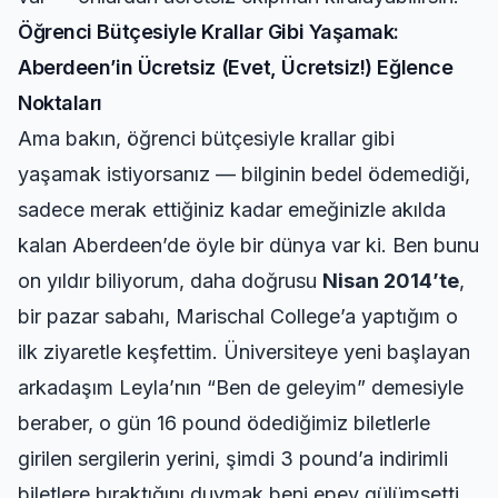
Öğrenci Bütçesiyle Krallar Gibi Yaşamak:
Aberdeen’in Ücretsiz (Evet, Ücretsiz!) Eğlence
Noktaları
Ama bakın, öğrenci bütçesiyle krallar gibi
yaşamak istiyorsanız — bilginin bedel ödemediği,
sadece merak ettiğiniz kadar emeğinizle akılda
kalan Aberdeen’de öyle bir dünya var ki. Ben bunu
on yıldır biliyorum, daha doğrusu
Nisan 2014’te
,
bir pazar sabahı, Marischal College’a yaptığım o
ilk ziyaretle keşfettim. Üniversiteye yeni başlayan
arkadaşım Leyla’nın “Ben de geleyim” demesiyle
beraber, o gün 16 pound ödediğimiz biletlerle
girilen sergilerin yerini, şimdi 3 pound’a indirimli
biletlere bıraktığını duymak beni epey gülümsetti.