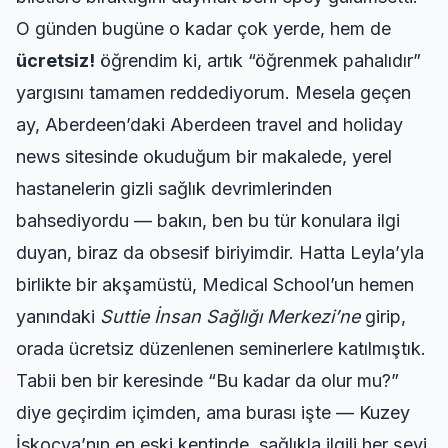
O günden bugüne o kadar çok yerde, hem de
ücretsiz!
öğrendim ki, artık “öğrenmek pahalıdır”
yargısını tamamen reddediyorum. Mesela geçen
ay, Aberdeen’daki
Aberdeen travel and holiday
news
sitesinde okuduğum bir makalede, yerel
hastanelerin gizli sağlık devrimlerinden
bahsediyordu — bakın, ben bu tür konulara ilgi
duyan, biraz da obsesif biriyimdir. Hatta Leyla’yla
birlikte bir akşamüstü, Medical School’un hemen
yanındaki
Suttie İnsan Sağlığı Merkezi’ne
girip,
orada ücretsiz düzenlenen seminerlere katılmıştık.
Tabii ben bir keresinde “Bu kadar da olur mu?”
diye geçirdim içimden, ama burası işte — Kuzey
İskoçya’nın en eski kentinde, sağlıkla ilgili her şeyi