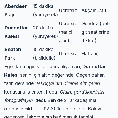
Aberdeen
15 dakika
Ücretsiz
Akşamüstü
Plajı
(yürüyerek)
Ücretsiz
Gündüz (gel-
Dunnottar
20 dakika
(harici
git saatlerine
Kalesi
(yürüyerek)
alan)
dikkat)
Seaton
10 dakika
Ücretsiz
Hafta içi
Park
(bisikletle)
Eğer tarih ağırlıklı bir ders alıyorsan,
Dunnottar
Kalesi
senin için altın değerinde. Geçen bahar,
tarih dersinde ‘
İskoçya’nın direniş simgeleri
’
konusunu işlerken, hoca ‘
Gidin, gördüklerinizi
fotoğraflayın
’ dedi. Ben de 21 arkadaşımla
otobüsle çıktık — £2.30’luk bir biletle! Kaleyi
gezerken, İskoçya’nın bağımsızlık tarihini