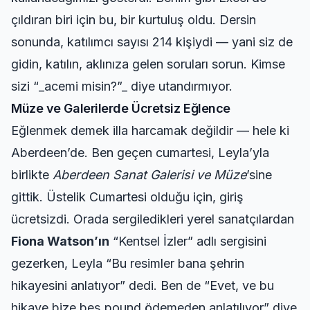
çıldıran biri için bu, bir kurtuluş oldu. Dersin
sonunda, katılımcı sayısı 214 kişiydi — yani siz de
gidin, katılın, aklınıza gelen soruları sorun. Kimse
sizi “_acemi misin?”_ diye utandırmıyor.
Müze ve Galerilerde Ücretsiz Eğlence
Eğlenmek demek illa harcamak değildir — hele ki
Aberdeen’de. Ben geçen cumartesi, Leyla’yla
birlikte
Aberdeen Sanat Galerisi ve Müze
’sine
gittik. Üstelik Cumartesi olduğu için, giriş
ücretsizdi. Orada sergiledikleri yerel sanatçılardan
Fiona Watson’ın
“Kentsel İzler” adlı sergisini
gezerken, Leyla “Bu resimler bana şehrin
hikayesini anlatıyor” dedi. Ben de “Evet, ve bu
hikaye bize beş pound ödemeden anlatılıyor” diye