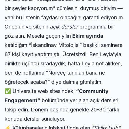
bir şeyler kapıyorum” cümlesini duymuş biriyim —
yani bu listenin faydası olacağını garanti ediyorum.
Önce üniversitenin
açık dersler
programına bir
göz atın. Mesela geçen yılın
Ekim ayında
katıldığım “İskandinav Mitolojisi” başlıklı seminere
87 kişi kayıt yaptırmıştı. Ücretsizdi. Ben Leyla’yla
birlikte üçüncü sıradaydık, hatta Leyla not alırken,
ben de notlarıma “Norveç tanrıları bana ne
öğretecek acaba?” diye dalmış gitmiştim.
✅ Üniversite web sitesindeki
“Community
Engagement”
bölümünde yer alan açık dersleri
takip edin. Dönem başında genelde 20-30 farklı
konuda dersler sunuluyor.
⚡ Kütüphanelerin inisiyatifinde olan
“Skills Hub”