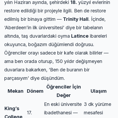
yılın Haziran ayında, şehirdeki
18.
yüzyıl evlerinin
restore edildiği bir projeyle ilgili. Ben de restore
edilmiş bir binaya gittim —
Trinity Hall
. İçinde,
‘Aberdeen’in ilk üniversitesi’ diye bir tabelanın
altında, taş duvarlardaki oyma
Latince
ibareleri
okuyunca, boğazım düğümlendi doğrusu.
Öğrenciler orayı sadece bir kafe olarak bilirler —
ama ben orada oturup, 150 yıldır değişmeyen
duvarlara bakarken, ‘Ben de buranın bir
parçasıyım’ diye düşündüm.
Öğrenciler İçin
Mekan
Dönem
Ulaşım
Değer
En eski üniversite
3 dk yürüme
King’s
17.
ibadethanesi —
mesafesi
College