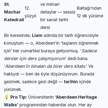
St.
ve mimari
12.
Baltağı’ndan
Machar
detaylar — sessiz
yüzyıl
12 dk yürüme
Katedrali
bir sanat tarihi
dersi
Bir keresinde,
Liam
adında bir tarih öğrencisiyle
konuştum — o, Aberdeen’in ‘taşlarını öğrenmek
için’ her cumartesi buraya geliyormuş. ‘
Sadece
dersler için ders çalışmıyorum
’ dedi bana.
‘
Aberdeen’in binaları da birer ders kitabı
.’ Ve
haklıydı — ben de öyle düşünüyorum. Burada
gezmek, sadece gezi değil —
tarihin
içinde
yürümek.
💡
Pro Tip:
Üniversitenin
‘Aberdeen Heritage
Walks’
programından haberdar olun. Her ay