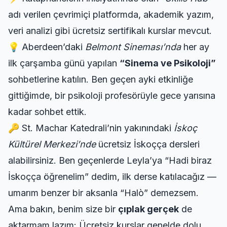
adı verilen çevrimiçi platformda, akademik yazım,
veri analizi gibi ücretsiz sertifikalı kurslar mevcut.
💡 Aberdeen’daki
Belmont Sineması’nda
her ay
ilk çarşamba günü yapılan
“Sinema ve Psikoloji”
sohbetlerine katılın. Ben geçen ayki etkinliğe
gittiğimde, bir psikoloji profesörüyle gece yarısına
kadar sohbet ettik.
🔑 St. Machar Katedrali’nin yakınındaki
İskoç
Kültürel Merkezi’nde
ücretsiz İskoçça dersleri
alabilirsiniz. Ben geçenlerde Leyla’ya “Hadi biraz
İskoçça öğrenelim” dedim, ilk derse katılacağız —
umarım benzer bir aksanla “Halò” demezsem.
Ama bakın, benim size bir
çıplak gerçek
de
aktarmam lazım: Ücretsiz kurslar genelde dolu