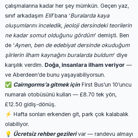
çalışmalarına kadar her şey mümkün. Geçen yaz,
sınıf arkadaşım
Elif
bana ‘
Buralarda kaya
oluşumlarını inceledik, jeoloji dersindeki teorilerin
ne kadar somut olduğunu gördüm
’ demişti. Ben
de ‘
Aynen, ben de edebiyat dersinde okuduğum
şiirlerin ilham kaynağını buralarda buldum
’ diye
karşılık verdim.
Doğa, insanlara ilham veriyor
—
ve Aberdeen’de bunu yaşayabiliyorsun.
✅
Cairngorms’a gitmek için
First Bus’un 10’uncu
numaralı otobüsünü kullan — £8.70 tek yön,
£12.50 gidiş-dönüş.
⚡ Hafta sonları erkenden git, park çok kalabalık
olabiliyor.
💡
Ücretsiz rehber gezileri
var — randevu almayı