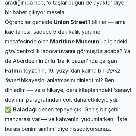
aradığımda hep, ‘o taşlar bugün de ayakta’ diye
bir haber çıkıyor mesela.
Öğrenciler genelde
Union Street
’i bilirler — ama
kaç tanesi, sadece 5 dakikalık yürüme
mesafesinde olan
Maritime Museum
’un içindeki
gizli
denizcilik laboratuvarını görmüştür acaba? Ya
da Aberdeen’in ünlü ‘balık pazarı’nda çalışan
Fatma
teyzenin, 19. yüzyıldan kalma bir
deniz
feneri
hikayesini anlatmasını dinledi mi? Ben
dinledim — ve o hikaye, ders kitaplarındaki ‘sanayi
devrimi’ paragrafından çok daha etkileyiciydi.
✅
Baladağı
denen tepeye çık. Geniş bir şehir
manzarası var — ve kahvenizi yudumlarken, ‘İşte
burası benim sınıfım’ diye hissediyorsunuz.