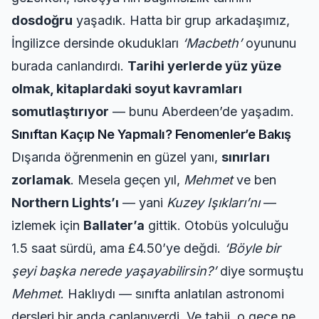
dosdoğru
yaşadık. Hatta bir grup arkadaşımız,
İngilizce dersinde okudukları
‘Macbeth’
oyununu
burada canlandırdı.
Tarihi yerlerde yüz yüze
olmak, kitaplardaki soyut kavramları
somutlaştırıyor
— bunu Aberdeen’de yaşadım.
Sınıftan Kaçıp Ne Yapmalı? Fenomenler’e Bakış
Dışarıda öğrenmenin en güzel yanı,
sınırları
zorlamak
. Mesela geçen yıl,
Mehmet
ve ben
Northern Lights’ı
— yani
Kuzey Işıkları’nı
—
izlemek için
Ballater’a
gittik. Otobüs yolculuğu
1.5 saat sürdü, ama £4.50’ye değdi.
‘Böyle bir
şeyi başka nerede yaşayabilirsin?’
diye sormuştu
Mehmet
. Haklıydı — sınıfta anlatılan astronomi
dersleri bir anda canlanıverdi. Ve tabii, o gece ne