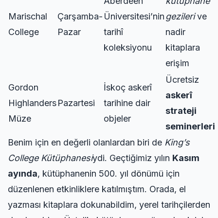
Aberdeen
kütüphane
Marischal
Çarşamba-
Üniversitesi’nin
gezileri
ve
College
Pazar
tarihî
nadir
koleksiyonu
kitaplara
erişim
Ücretsiz
Gordon
İskoç askerî
askerî
Highlanders
Pazartesi
tarihine dair
strateji
Müze
objeler
seminerleri
Benim için en değerli olanlardan biri de
King’s
College Kütüphanesi
ydi. Geçtiğimiz yılın
Kasım
ayında
, kütüphanenin 500. yıl dönümü için
düzenlenen etkinliklere katılmıştım. Orada, el
yazması kitaplara dokunabildim, yerel tarihçilerden