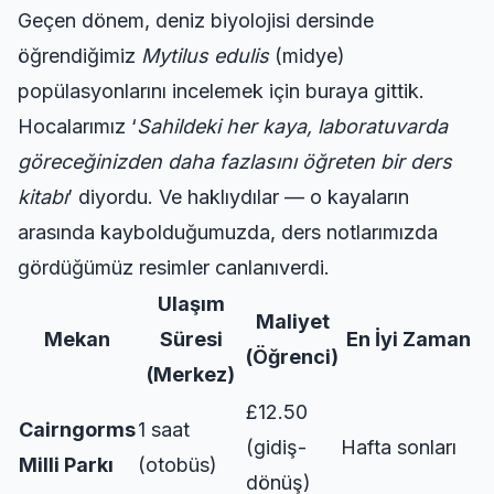
Geçen dönem, deniz biyolojisi dersinde
öğrendiğimiz
Mytilus edulis
(midye)
popülasyonlarını incelemek için buraya gittik.
Hocalarımız ‘
Sahildeki her kaya, laboratuvarda
göreceğinizden daha fazlasını öğreten bir ders
kitabı
’ diyordu. Ve haklıydılar — o kayaların
arasında kaybolduğumuzda, ders notlarımızda
gördüğümüz resimler canlanıverdi.
Ulaşım
Maliyet
Mekan
Süresi
En İyi Zaman
(Öğrenci)
(Merkez)
£12.50
Cairngorms
1 saat
(gidiş-
Hafta sonları
Milli Parkı
(otobüs)
dönüş)