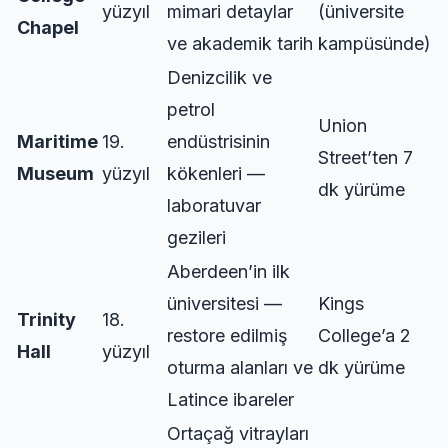
yüzyıl
mimari detaylar
(üniversite
Chapel
ve akademik tarih
kampüsünde)
Denizcilik ve
petrol
Union
Maritime
19.
endüstrisinin
Street’ten 7
Museum
yüzyıl
kökenleri —
dk yürüme
laboratuvar
gezileri
Aberdeen’in ilk
üniversitesi —
Kings
Trinity
18.
restore edilmiş
College’a 2
Hall
yüzyıl
oturma alanları ve
dk yürüme
Latince ibareler
Ortaçağ vitrayları