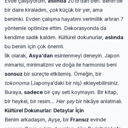
Evde çalışıyorum,
aslında
2019’dan beri. Berlin’de
bir daire kiraladım,
çok
küçük bir yer, ama
benimki. Evden çalışma hayatımı
verimlilik artıran
7
yöntemle optimize ettim. Dekorasyonda da
kendime sadık kaldım. Kültürel dokunurlar,
aslında
bu benim için çok önemli.
İlk olarak,
Asya’dan
esinlenmeyi deneyin. Japon
mimarisi, minimalizmi ve doğa ile harmonisi beni
sonsuz
bir süreçte etkilemiş. Örneğin, bir
tokonoma
(Japonya’daki bir niş) ekleyebilirsiniz.
Buraya,
sadece
bir çay seti koymayın. Bir kitap,
bir heykel, bir resim…
Her şey
bir hikâye anlatmalı.
Kültürel Dokunurlar: Detaylar İçin
Benim arkadaşım, Ayşe, bir
Fransız
evinde