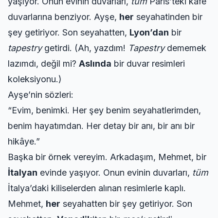
yaşıyor. Onun evinin duvarları,
tüm
Paris’teki kafe
duvarlarına benziyor. Ayşe,
her
seyahatinden bir
şey getiriyor. Son seyahatten,
Lyon’dan
bir
tapestry
getirdi. (Ah, yazdım!
Tapestry
dememek
lazımdı, değil mi?
Aslında
bir duvar resimleri
koleksiyonu.)
Ayşe’nin sözleri:
“Evim, benimki. Her şey benim seyahatlerimden,
benim hayatımdan. Her detay bir anı, bir anı bir
hikâye.”
Başka bir örnek vereyim. Arkadaşım, Mehmet, bir
İtalyan
evinde yaşıyor. Onun evinin duvarları,
tüm
İtalya’daki kiliselerden alınan resimlerle kaplı.
Mehmet,
her
seyahatten bir şey getiriyor. Son