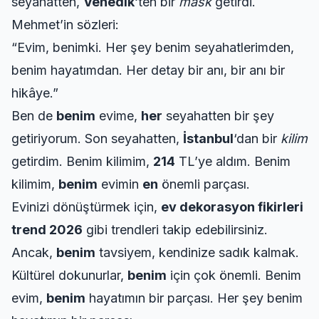
seyahatten,
Venedik
‘ten bir
mask
getirdi.
Mehmet’in sözleri:
“Evim, benimki. Her şey benim seyahatlerimden,
benim hayatımdan. Her detay bir anı, bir anı bir
hikâye.”
Ben de
benim
evime,
her
seyahatten bir şey
getiriyorum. Son seyahatten,
İstanbul
‘dan bir
kilim
getirdim. Benim kilimim,
214
TL’ye aldım. Benim
kilimim,
benim
evimin
en
önemli parçası.
Evinizi dönüştürmek için,
ev dekorasyon fikirleri
trend 2026
gibi trendleri takip edebilirsiniz.
Ancak,
benim
tavsiyem, kendinize sadık kalmak.
Kültürel dokunurlar,
benim
için çok önemli. Benim
evim,
benim
hayatımın bir parçası. Her şey benim